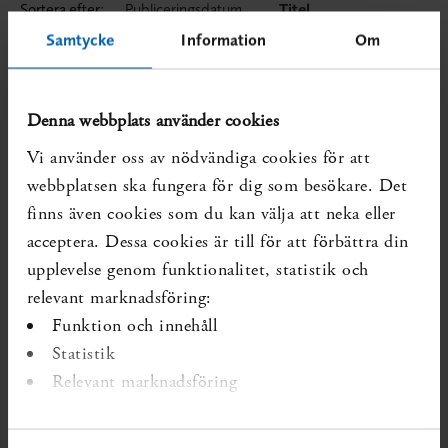
Sortera efter:
Publiceringsdatum
Titel
Typ av kunskapslucka
Diarienr
Relevans
Samtycke
Information
Om
Denna webbplats använder cookies
Exportera till Excel
Vi använder oss av nödvändiga cookies för att
Endast titel och diarienr
webbplatsen ska fungera för dig som besökare. Det
finns även cookies som du kan välja att neka eller
All data från sökresultatet
acceptera. Dessa cookies är till för att förbättra din
Läs mer om vetenskapliga kunskapsluckor
upplevelse genom funktionalitet, statistik och
relevant marknadsföring:
Om sökfunktionen
Funktion och innehåll
Du kan förfina din sökning genom att lägga till ett eller flera filter.
Statistik
Du kan även använda orden AND, OR, NOT (med versaler) i
Relevant marknadsföring
sökrutan för att kombinera sökord.
Exempel:
karies AND fluor