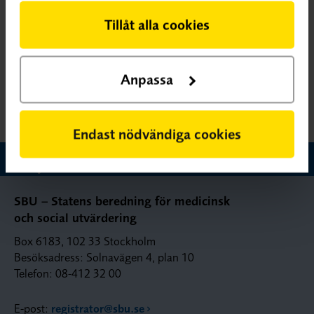
smärta NOT rygg
Tillåt alla cookies
adhd OR autism
Tips på hur du kan förfina din sökning
Anpassa
Endast nödvändiga cookies
SBU – Statens beredning för medicinsk
och social utvärdering
Box 6183, 102 33 Stockholm
Besöksadress: Solnavägen 4, plan 10
Telefon: 08-412 32 00
E-post:
registrator@sbu.se