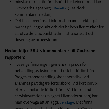
minskar risken för förtidsbörd för kvinnor med kort
livmoderhals (cervix) (
) (se dock
Resultat
kommentarer nedan)
Det finns begränsad information om effekter på
barnet på längre sikt och det behövs fler studier för
att utvärdera tidpunkt, administrationssätt och
dosering av progesteron.
Nedan följer SBU:s kommentarer till Cochrane-
rapporten:
I Sverige finns ingen gemensam praxis för
behandling av kvinnor med risk för förtidsbörd.
Progesteron­behandling sker sporadiskt vid
anamnes på tidigare förtidsbörd, vid kort cervix
eller vid hotande förtidsbörd. Vid tecken på
cervixinsufficiens (svaghet i livmoderhalsen) kan
man överväga att anlägga
. Det finns
cerclage
många orsaker till förtidig förlossning. Cervix­