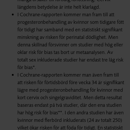
längdens betydelse är inte helt klarlagd.
I Cochrane-rapporten kommer man fram till att
progesteron­behandling av kvinnor som tidigare fött
för tidigt har samband med en statistiskt signifikant
minskning av risken för perinatal dödlighet. Men
denna skillnad försvinner om studier med hög eller
oklar risk för bias tas bort ur metaanalysen. Av
totalt sex inkluderade studier har endast tre låg risk
för bias*.
I Cochrane-rapporten kommer man även fram till
att risken för förtidsbörd före vecka 34 är signifikant
lägre med progesteron­behandling för kvinnor med
kort cervix och singelgraviditet. Men detta resultat
baseras endast på två studier, där den ena studien
har hög risk för bias**. I den andra studien har även
kvinnor med flerbörd inkluderats (24 av totalt 250)
vilket ökar risken för att föda för tidigt. En statistiskt