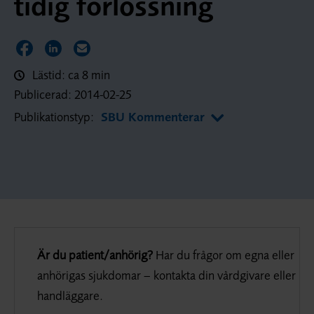
tidig förlossning
Dela sidan på Facebook
Dela sidan på LinkedIn
Dela sidan via E-post
Lästid: ca 8 min
Publicerad:
2014-02-25
Publikationstyp:
SBU Kommenterar
Är du patient/anhörig?
Har du frågor om egna eller
anhörigas sjukdomar – kontakta din vårdgivare eller
handläggare.