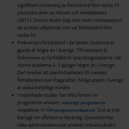
signifikant minskning av förtidsbörd före vecka 33
påvisades även av Hassan och medarbetare
(2011). Denna studie togs inte med i metaanalysen
då primärt utfallsmått inte var förtidsbörd före
vecka 34.
Frekvensen förtidsbörd i de länder studierna är
gjorda är högre än i Sverige. Till exempel är
frekvensen av förtids­börd i placebo­grupperna i de
största studierna 2–3 gånger högre än i Sverige.
Det innebär att överförbarheten till svenska
förhållanden kan ifrågasättas. Målgruppen i Sverige
är också betydligt mindre.
I redovisade studier har olika former av
progesteron använts,
naturligt progesteron
respektive
. Det är inte
17-OH-progesteronkaproat
klarlagt om effekten är likvärdig. Dessutom har
olika administrations­sätt använts (intramuskulärt,