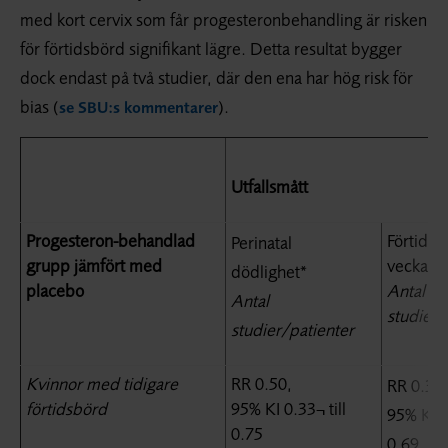
med kort cervix som får progesteron­behandling är risken
för förtidsbörd signifikant lägre. Detta resultat bygger
dock endast på två studier, där den ena har hög risk för
bias (
).
se SBU:s kommentarer
Utfallsmått
Progesteron-behandlad
Förtidsb
Perinatal
grupp jämfört med
vecka 3
dödlighet*
placebo
Antal
Antal
studier/
studier/patienter
Kvinnor
med tidigare
RR 0.50,
RR 0.31,
förtidsbörd
95% KI 0.33¬ till
95% KI 0.
0.75
0.69