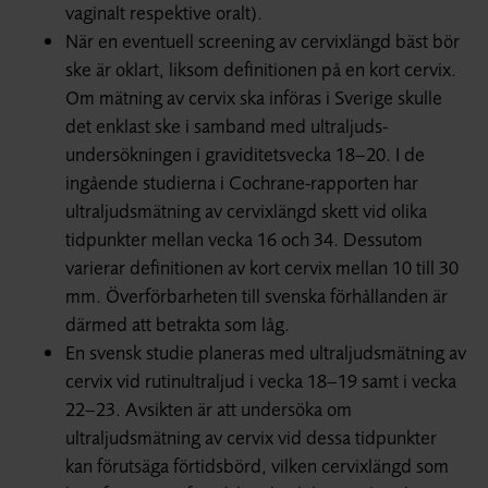
vaginalt respektive oralt).
När en eventuell screening av cervixlängd bäst bör
ske är oklart, liksom definitionen på en kort cervix.
Om mätning av cervix ska införas i Sverige skulle
det enklast ske i samband med ultraljuds­
undersökningen i graviditets­vecka 18–20. I de
ingående studierna i Cochrane-rapporten har
ultraljuds­mätning av cervix­längd skett vid olika
tidpunkter mellan vecka 16 och 34. Dessutom
varierar definitionen av kort cervix mellan 10 till 30
mm. Överförbarheten till svenska förhållanden är
därmed att betrakta som låg.
En svensk studie planeras med ultraljuds­mätning av
cervix vid rutin­ultraljud i vecka 18–19 samt i vecka
22–23. Avsikten är att undersöka om
ultraljudsmätning av cervix vid dessa tidpunkter
kan förutsäga förtidsbörd, vilken cervixlängd som