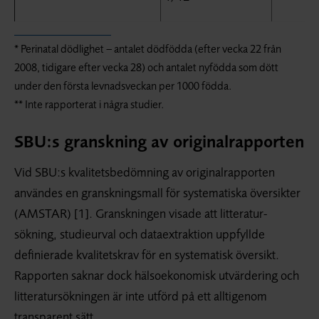
* Perinatal dödlighet – antalet dödfödda (efter vecka 22 från
2008, tidigare efter vecka 28) och antalet nyfödda som dött
under den första levnads­veckan per 1000 födda.
** Inte rapporterat i några studier.
SBU:s granskning av originalrapporten
Vid SBU:s kvalitets­bedömning av original­rapporten
användes en gransknings­mall för systematiska översikter
(AMSTAR) [1]. Granskningen visade att litteratur­
sökning, studie­urval och data­extraktion uppfyllde
definierade kvalitetskrav för en systematisk översikt.
Rapporten saknar dock hälsoekonomisk utvärdering och
litteratur­sökningen är inte utförd på ett alltigenom
transparent sätt.