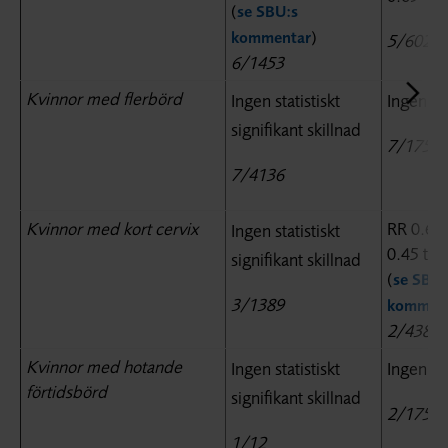
(
se SBU:s
)
kommentar
5/602
6/1453
Kvinnor med flerbörd
Ingen statistiskt
Ingen sk
signifikant skillnad
7/1758
7/4136
Kvinnor med kort cervix
RR 0.64,
Ingen statistiskt
0.45 till
signifikant skillnad
(
se SBU:
3/1389
komment
2/438
Kvinnor med hotande
Ingen statistiskt
Ingen sk
förtidsbörd
signifikant skillnad
2/175
1/12