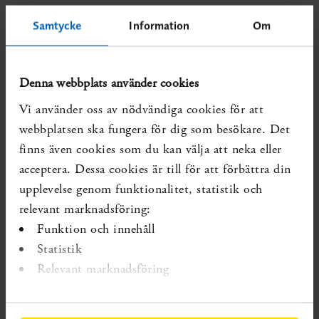
Följande indelning gjordes:
Samtycke
Information
Om
Progesteron­behandling av kvinnor med tidigare
förtidsbörd (elva studier, 1 936 kvinnor)
Progesteron­behandling av kvinnor med kort cervix
Denna webbplats använder cookies
(fyra studier, 1 560 kvinnor)
Vi använder oss av nödvändiga cookies för att
Progesteron­behandling av kvinnor med flerbörd
webbplatsen ska fungera för dig som besökare. Det
(14 studier, 3 792 kvinnor)
finns även cookies som du kan välja att neka eller
Progesteron­behandling av kvinnor med hotande
acceptera. Dessa cookies är till för att förbättra din
förtidsbörd vid varierande graviditetslängder, 15–
upplevelse genom funktionalitet, statistik och
36 veckor (sex studier, 505 kvinnor).
relevant marknadsföring:
Övrigt (fyra studier)
Funktion och innehåll
* Ett fibronektin-test är prov från slidan. Ett negativt
Statistik
resultat (avsaknad av fibronektin) betyder att prematur
Relevant marknadsföring
förlossning inte är på gång. Betydelsen av ett positivt test
är mera osäker.