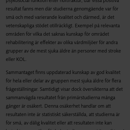
psykosocial funktion efter höftfraktur, där vissa positiva
resultat fanns men där studierna genomgående var för
små och med varierande kvalitet och därmed, är det
vetenskapliga stödet otillräckligt. Exempel på relevanta
områden för vilka det saknas kunskap för området
rehabilitering är effekter av olika vårdmiljöer för andra
grupper av de mest sjuka äldre än personer med stroke
eller KOL.
Sammantaget finns uppdaterad kunskap av god kvalitet
för hela eller delar av gruppen mest sjuka äldre för flera
frågeställningar. Samtidigt visar dock översikterna att det
sammanvägda resultatet från primärstudierna många
gånger är osäkert. Denna osäkerhet handlar om att
resultaten inte är statistiskt säkerställda, att studierna är
för små, av dålig kvalitet eller att resultaten inte kan