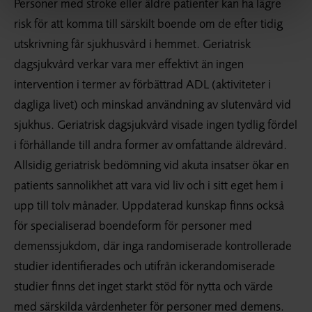
Personer med stroke eller äldre patienter kan ha lägre
risk för att komma till särskilt boende om de efter tidig
utskrivning får sjukhusvård i hemmet. Geriatrisk
dagsjukvård verkar vara mer effektivt än ingen
intervention i termer av förbättrad ADL (aktiviteter i
dagliga livet) och minskad användning av slutenvård vid
sjukhus. Geriatrisk dagsjukvård visade ingen tydlig fördel
i förhållande till andra former av omfattande äldrevård.
Allsidig geriatrisk bedömning vid akuta insatser ökar en
patients sannolikhet att vara vid liv och i sitt eget hem i
upp till tolv månader. Uppdaterad kunskap finns också
för specialiserad boendeform för personer med
demenssjukdom, där inga randomiserade kontrollerade
studier identifierades och utifrån ickerandomiserade
studier finns det inget starkt stöd för nytta och värde
med särskilda vårdenheter för personer med demens.