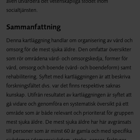
även utvärdera det vetenskapliga stödet inom
socialtjänsten.
Sammanfattning
Denna kartläggning handlar om organisering av vård och
omsorg för de mest sjuka äldre. Den omfattar översikter
som rör områdena vård- och omsorgskedja, former för
vård, omsorg och boende (vård- och boendeform) samt
rehabilitering. Syftet med kartläggningen är att beskriva
forskningsfältet dvs. var det finns respektive saknas
kunskap. Utifrån resultatet av kartläggningen är syftet att
gå vidare och genomföra en systematisk översikt på ett
område som är både relevant och prioriterat för gruppen
mest sjuka äldre. De mest sjuka äldre har här avgränsats
till personer som är minst 60 år gamla och med specifika
sjukdomar (demenssjukdom, stroke, cancer, frakturer,