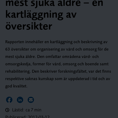
mest sjuka äldre – en
kartläggning av
översikter
Rapporten innehåller en kartläggning och beskrivning av
63 översikter om organisering av vård och omsorg för de
mest sjuka äldre. Den omfattar områdena vård- och
omsorgskedja, former för vård, omsorg och boende samt
rehabilitering. Den beskriver forskningsfältet, var det finns
respektive saknas kunskap som är uppdaterad i tid och av
god kvalitet.
Dela sidan på Facebook
Dela sidan på LinkedIn
Dela sidan via E-post
Lästid: ca 7 min
Publicerad:
2012-03-12