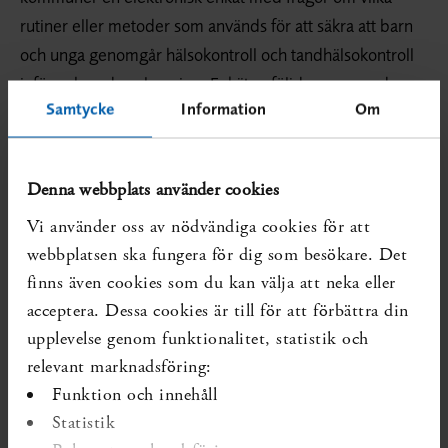
rutiner eller metoder som används för att säkra att barn
och unga genomgår hälsokontroll och tandhälso­kontroll
inför och under placering. Enkäten följdes upp med
Samtycke
Information
Om
telefonintervjuer med frågor om dessa under­sökningar
genomförs i praktiken. Sammantaget visar resultaten att
knappt hälften av kommunerna har rutiner för att säkra
Denna webbplats använder cookies
att barnens och de ungas hälsa och tandhälsa undersöks
Vi använder oss av nödvändiga cookies för att
men att endast ett fåtal kommuner ser till att initiala och
webbplatsen ska fungera för dig som besökare. Det
uppföljande hälsoundersökningar samt
finns även cookies som du kan välja att neka eller
tandhälsoundersökningar faktiskt blir av för alla barn.
acceptera. Dessa cookies är till för att förbättra din
Systematisk översikt
upplevelse genom funktionalitet, statistik och
I den systematiska översikten har vi inte identifierat
relevant marknadsföring:
någon studie med låg eller medelhög risk för
Funktion och innehåll
snedvridning som undersökt effekterna av
Statistik