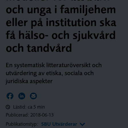
och unga i familjehem
eller på institution ska
få hälso- och sjukvård
och tandvård
En systematisk litteraturöversikt och
utvärdering av etiska, sociala och
juridiska aspekter
Dela sidan på Facebook
Dela sidan på LinkedIn
Dela sidan via E-post
Lästid: ca 5 min
Publicerad:
2018-06-13
Publikationstyp:
SBU Utvärderar