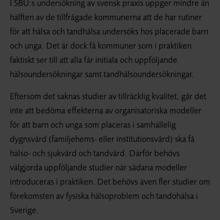
I SBU:s undersökning av svensk praxis uppger mindre än
hälften av de tillfrågade kommunerna att de har rutiner
för att hälsa och tandhälsa undersöks hos placerade barn
och unga. Det är dock få kommuner som i praktiken
faktiskt ser till att alla får initiala och uppföljande
hälsoundersökningar samt tandhälsoundersökningar.
Eftersom det saknas studier av tillräcklig kvalitet, går det
inte att bedöma effekterna av organisatoriska modeller
för att barn och unga som placeras i samhällelig
dygnsvård (familjehems- eller institutionsvård) ska få
hälso- och sjukvård och tandvård. Därför behövs
välgjorda uppföljande studier när sådana modeller
introduceras i praktiken. Det behövs även fler studier om
förekomsten av fysiska hälso­problem och tandohälsa i
Sverige.