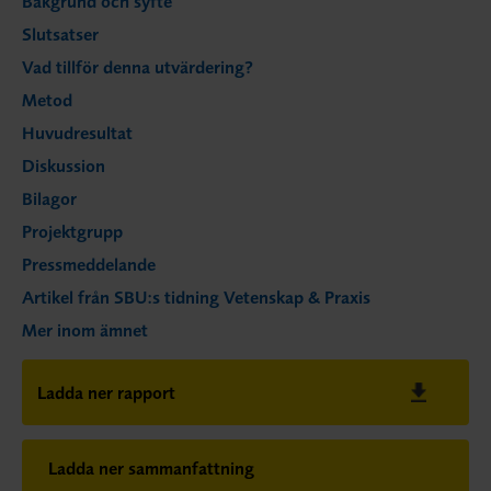
Bakgrund och syfte
Slutsatser
Vad tillför denna utvärdering?
Metod
Huvudresultat
Diskussion
Bilagor
Projektgrupp
Pressmeddelande
Artikel från SBU:s tidning Vetenskap & Praxis
Mer inom ämnet
Ladda ner rapport
Ladda ner sammanfattning