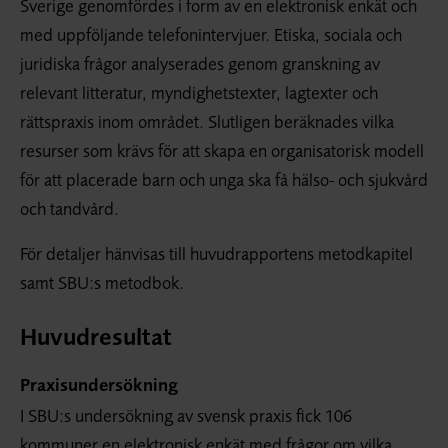
Sverige genomfördes i form av en elektronisk enkät och
med uppföljande telefonintervjuer. Etiska, sociala och
juridiska frågor analyserades genom granskning av
relevant litteratur, myndighetstexter, lagtexter och
rättspraxis inom området. Slutligen beräknades vilka
resurser som krävs för att skapa en organisatorisk modell
för att placerade barn och unga ska få hälso- och sjukvård
och tandvård.
För detaljer hänvisas till huvudrapportens metod­kapitel
samt SBU:s metodbok.
Huvudresultat
Praxisundersökning
I SBU:s undersökning av svensk praxis fick 106
kommuner en elektronisk enkät med frågor om vilka