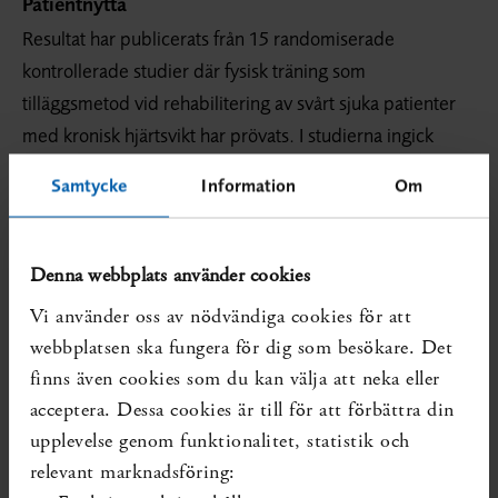
Patientnytta
Resultat har publicerats från 15 randomiserade
kontrollerade studier där fysisk träning som
tilläggsmetod vid rehabilitering av svårt sjuka patienter
med kronisk hjärtsvikt har prövats. I studierna ingick
sammanlagt cirka 600 patienter i åldern 50–70 år.
Samtycke
Information
Om
Träningsprogrammen genomfördes under medicinsk
övervakning. Olika träningsformer användes, t ex
ergometercykling och promenader. Träningspassen
Denna webbplats använder cookies
upprepades 2–3 gånger per vecka och pågick mellan 1
Vi använder oss av nödvändiga cookies för att
och 6 månader. Som effektmått användes förändring i
webbplatsen ska fungera för dig som besökare. Det
fysisk prestationsförmåga, livskvalitet, sjuklighet och
finns även cookies som du kan välja att neka eller
dödlighet. I samtliga studier fann man att patienternas
acceptera. Dessa cookies är till för att förbättra din
fysiska prestationsförmåga ökade med mellan 20 och 38
upplevelse genom funktionalitet, statistik och
procent. I sex av de nio studier där livskvalitet studerats
relevant marknadsföring:
visades en förbättrad livskvalitet i träningsgruppen