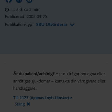
Dela sidan på Facebook
Dela sidan på LinkedIn
Dela sidan via E-post
Lästid: ca 2 min
Publicerad:
2002-03-25
Publikationstyp:
SBU Utvärderar
Är du patient/anhörig?
Har du frågor om egna eller
anhörigas sjukdomar – kontakta din vårdgivare eller
handläggare.
Till 1177 (öppnas i nytt fönster)
Stäng