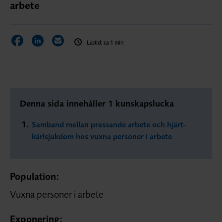
arbete
Dela sidan på Facebook
Dela sidan på LinkedIn
Dela sidan via E-post
Lästid: ca 1 min
Denna sida innehåller 1 kunskapslucka
Samband mellan pressande arbete och hjärt-
kärlsjukdom hos vuxna personer i arbete
Population:
Vuxna personer i arbete
Exponering: