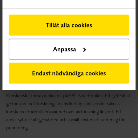
Tillåt alla cookies
Anpassa
VETENSKAPLIG KUNSKAPSLUCKA
En vetenskaplig
Endast nödvändiga cookies
kunskapslucka innebär att systematiska översikter visar på osäker
effekt eller att det saknas systematiska översikter.
Kunskapsluckorna publiceras på SBU:s webbplats. Ett syfte är att
ge forskare och forskningsfinansiärer tips om var det saknas
kunskap och identifiera var behovet av forskning är stort. Ett
annat syfte är att ge vården och socialtjänsten ett underlag för
prioritering.