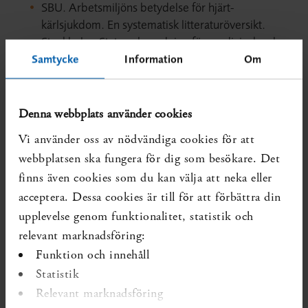
SBU. Arbetsmiljöns betydelse för hjärt-
kärlsjukdom. En systematisk litteraturöversikt.
Stockholm: Statens beredning för medicinsk och
social utvärdering (SBU); 2015. SBU-rapport nr
Samtycke
Information
Om
240. ISBN 978-91-85413-84-3.
Mer om översikten
Ej uppdaterade systematiska översikter som visar på
Denna webbplats använder cookies
kunskapsluckan:
Inga identifierade
Vi använder oss av nödvändiga cookies för att
webbplatsen ska fungera för dig som besökare. Det
Diarienr:
SBU 2017/524
Publicerad:
2017-05-21
finns även cookies som du kan välja att neka eller
acceptera. Dessa cookies är till för att förbättra din
Forskning som förändrar kunskapsläget kan ha tillkommit
senare.
upplevelse genom funktionalitet, statistik och
relevant marknadsföring:
Funktion och innehåll
Statistik
Relevant marknadsföring