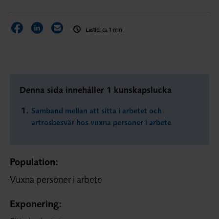
Dela sidan på Facebook
Dela sidan på LinkedIn
Dela sidan via E-post
Lästid: ca 1 min
Denna sida innehåller 1 kunskapslucka
Samband mellan att sitta i arbetet och
artrosbesvär hos vuxna personer i arbete
Population:
Vuxna personer i arbete
Exponering: