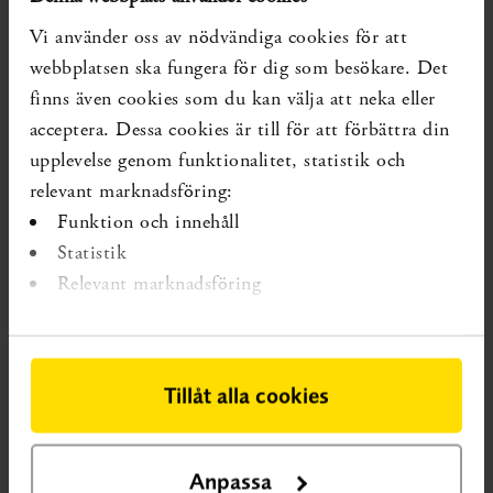
senare.
Vi använder oss av nödvändiga cookies för att
webbplatsen ska fungera för dig som besökare. Det
finns även cookies som du kan välja att neka eller
acceptera. Dessa cookies är till för att förbättra din
upplevelse genom funktionalitet, statistik och
relevant marknadsföring:
Funktion och innehåll
Statistik
Relevant marknadsföring
Tillåt alla cookies
VETENSKAPLIG KUNSKAPSLUCKA
En vetenskaplig
kunskapslucka innebär att systematiska översikter visar på osäker
effekt eller att det saknas systematiska översikter.
Anpassa