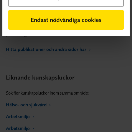
Kunskapsluckorna publiceras på SBU:s webbplats. Ett syfte är att
ge forskare och forskningsfinansiärer tips om var det saknas
kunskap och identifiera var behovet av forskning är stort. Ett
Endast nödvändiga cookies
annat syfte är att ge vården och socialtjänsten ett underlag för
prioritering.
Hitta publikationer och andra sidor här
Liknande kunskapsluckor
Sök fler kunskapsluckor inom samma område:
Hälso- och sjukvård
Arbetsmiljö
Arbetsmiljö