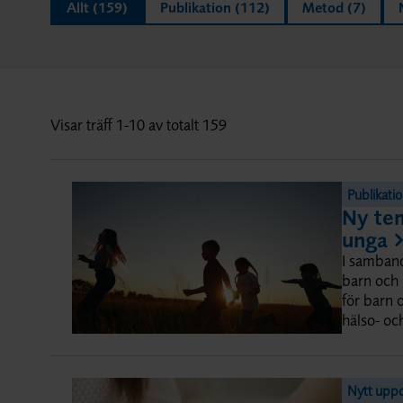
Allt
Publikation
Metod
Visar träff 1-10 av totalt 159
Publikati
Ny te
unga
I samband
barn och 
för barn 
hälso- oc
Nytt upp