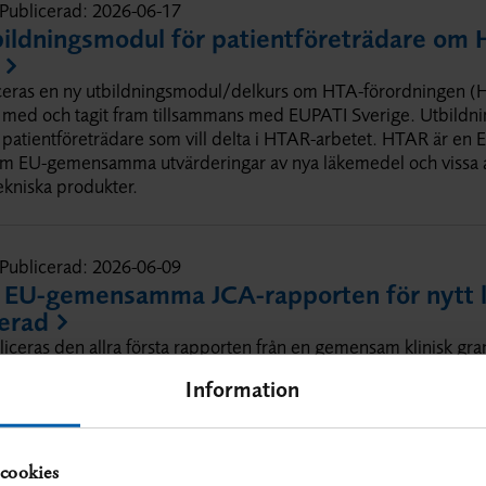
Publicerad:
2026-06-17
ildningsmodul för patientföreträdare om
ceras en ny utbildningsmodul/delkurs om HTA-förordningen (H
 med och tagit fram tillsammans med EUPATI Sverige. Utbildni
ll patientföreträdare som vill delta i HTAR-arbetet. HTAR är en
om EU-gemensamma utvärderingar av nya läkemedel och vissa
kniska produkter.
Publicerad:
2026-06-09
a EU-gemensamma JCA-rapporten för nytt 
erad
liceras den allra första rapporten från en gemensam klinisk g
ts inom EU:s HTA-förordning, HTAR. Publiceringen på EU-ko
Information
startskottet för införande av nya läkemedel i Europa, baserat
g av det nya läkemedlets relativa effekt och säkerhet. Ett flert
om EU-samarbetet, bland annat en där SBU är medgranskare.
cookies