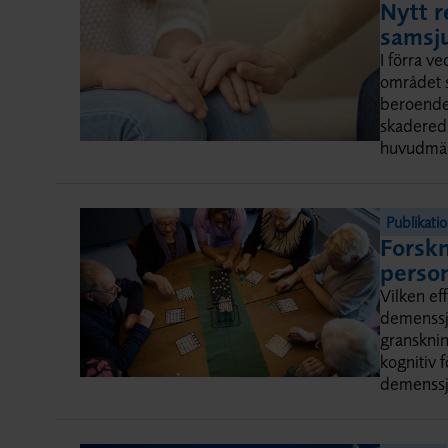
Nytt r
samsju
I förra v
området s
beroende
skadered
huvudmä
Publikati
Forskn
perso
Vilken ef
demenssju
gransknin
kognitiv 
demenss