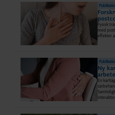
Publikati
Forskn
postc
Fysisk tr
med postc
effekter 
Publikati
Ny kar
arbet
En kartlä
särbehand
Samtidigt
interaktiv