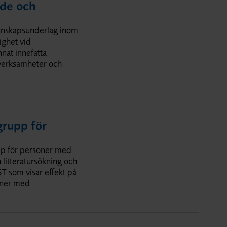
nde och
kunskapsunderlag inom
ighet vid
nat innefatta
 verksamheter och
grupp för
upp för personer med
litteratursökning och
ST som visar effekt på
oner med