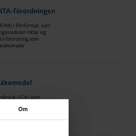
 HTA-förordningen
TAR) i filmformat, som
ngsmodulen riktar sig
 EU-förordning som
 avancerade
läkemedel
ranskning (JCA) som
mmissionens webbplats
Om
 på en gemensam europeisk
al andra JCA-utvärderingar