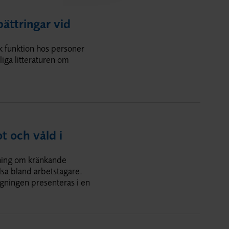
bättringar vid
sk funktion hos personer
iga litteraturen om
t och våld i
kning om kränkande
älsa bland arbetstagare.
gningen presenteras i en