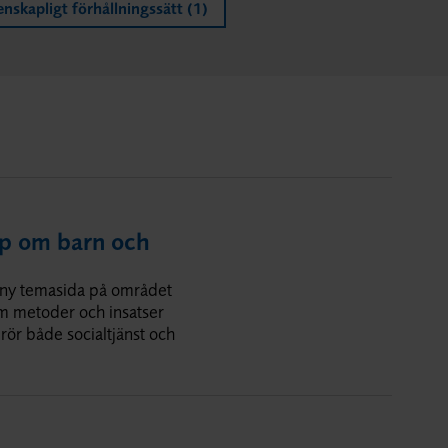
enskapligt förhållningssätt
ap om barn och
en ny temasida på området
m metoder och insatser
rör både socialtjänst och