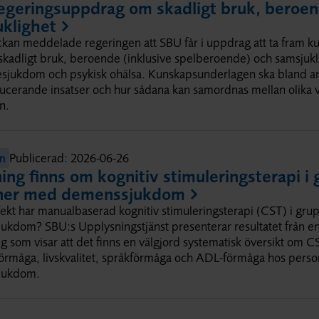
egeringsuppdrag om skadligt bruk, beroe
klighet
eckan meddelade regeringen att SBU får i uppdrag att ta fram 
kadligt bruk, beroende (inklusive spelberoende) och samsjukl
sjukdom och psykisk ohälsa. Kunskapsunderlagen ska bland an
ucerande insatser och hur sådana kan samordnas mellan olika
n.
Publicerad:
2026-06-26
on
ing finns om kognitiv stimuleringsterapi i 
ner med demenssjukdom
fekt har manualbaserad kognitiv stimuleringsterapi (CST) i gr
kdom? SBU:s Upplysningstjänst presenterar resultatet från en 
g som visar att det finns en välgjord systematisk översikt om C
förmåga, livskvalitet, språkförmåga och ADL-förmåga hos pers
jukdom.