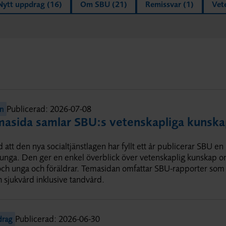
Nytt uppdrag
Om SBU
Remissvar
Vet
Publicerad:
2026-07-08
on
masida samlar SBU:s vetenskapliga kunsk
 att den nya socialtjänstlagen har fyllt ett år publicerar SBU 
unga. Den ger en enkel överblick över vetenskaplig kunskap o
och unga och föräldrar. Temasidan omfattar SBU-rapporter som 
h sjukvård inklusive tandvård.
Publicerad:
2026-06-30
drag