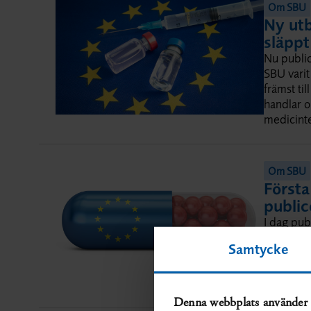
Om SBU
Ny utb
släppt
Nu publi
SBU varit
främst ti
handlar 
medicinte
Om SBU
Först
public
I dag pub
genomför
Samtycke
markerar 
gransknin
pågår in
Denna webbplats använder 