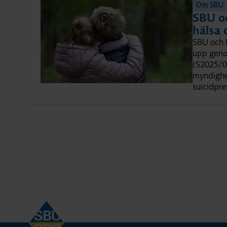
Om SBU
SBU oc
hälsa 
SBU och F
upp genom
(S2025/00
myndighet
suicidpre