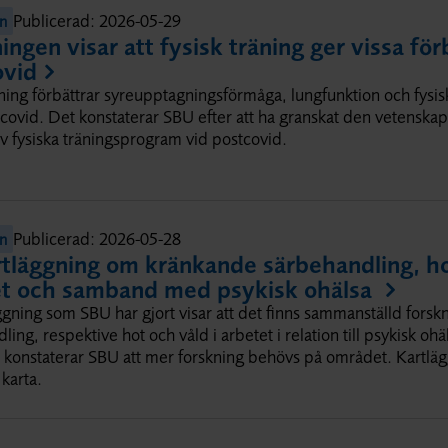
Publicerad:
2026-05-29
on
ingen visar att fysisk träning ger vissa för
ovid
äning förbättrar syreupptagningsförmåga, lungfunktion och fysi
ovid. Det konstaterar SBU efter att ha granskat den vetenskapl
av fysiska träningsprogram vid postcovid.
Publicerad:
2026-05-28
on
tläggning om kränkande särbehandling, ho
et och samband med psykisk ohälsa
ggning som SBU har gjort visar att det finns sammanställd fors
ling, respektive hot och våld i arbetet i relation till psykisk oh
 konstaterar SBU att mer forskning behövs på området. Kartläg
 karta.