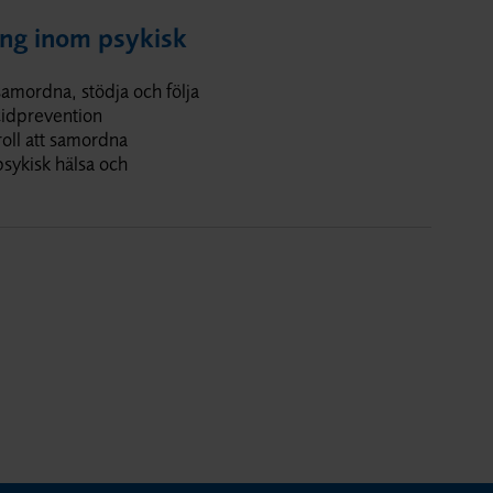
ing inom psykisk
amordna, stödja och följa
cidprevention
oll att samordna
sykisk hälsa och