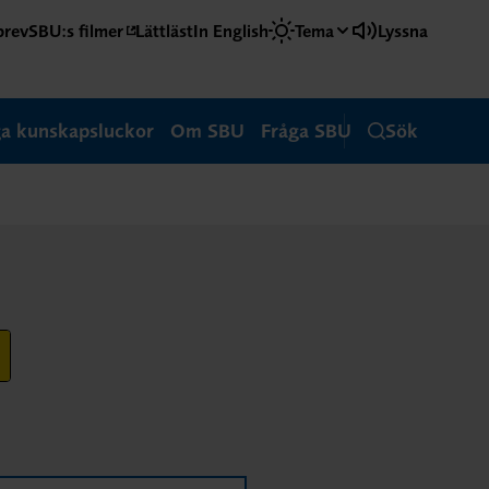
brev
SBU:s filmer
Lättläst
In English
Tema
Lyssna
ga kunskapsluckor
Om SBU
Fråga SBU
Sök