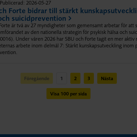
Publicerad:
2026-05-27
h Forte bidrar till stärkt kunskapsutveckl
och suicidprevention
orte är två av 27 myndigheter som gemensamt arbetar för att s
förandet av den nationella strategin för psykisk hälsa och sui
016). Under våren 2026 har SBU och Forte tagit en mer aktiv r
ernas arbete inom delmål 7: Stärkt kunskapsutveckling inom p
vention.
Föregående
1
2
3
Nästa
Visa 100 per sida