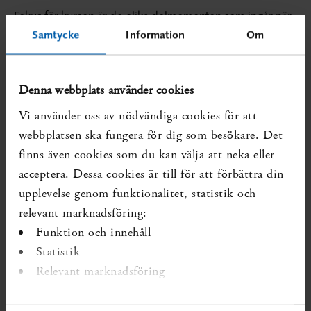
Fokus för kursen är de olika delmomenten som ingår när
man gör en systematisk översikt om effekter av
Samtycke
Information
Om
interventioner. Vi kommer varva föreläsningar med
gruppövningar. Följande delmoment ingår:
Denna webbplats använder cookies
Förarbete
Vi använder oss av nödvändiga cookies för att
Formulera frågeställning enligt PICO
webbplatsen ska fungera för dig som besökare. Det
Litteratursökning
finns även cookies som du kan välja att neka eller
acceptera. Dessa cookies är till för att förbättra din
Relevansgranskning
upplevelse genom funktionalitet, statistik och
Bedömning av risk för bias
relevant marknadsföring:
Dataextrahering
Funktion och innehåll
Syntes/Metaanalys
Statistik
Relevant marknadsföring
Evidensgradering