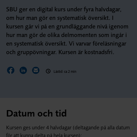
SBU ger en digital kurs under fyra halvdagar,
om hur man gör en systematisk översikt. I
kursen går vi på en grundläggande nivå igenom
hur man gör de olika delmomenten som ingår i
en systematisk översikt. Vi varvar föreläsningar
och gruppövningar. Kursen är kostnadsfri.
Dela sidan på Facebook
Dela sidan på LinkedIn
Dela sidan via E-post
Lästid: ca 2 min
Datum och tid
Kursen ges under 4 halvdagar (deltagande på alla datum
för att kunna delta på hela kursen):