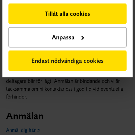
Under kursen kommer vi gemensamt att granska olika
artiklar. Artiklarna skickas ut i förväg och bör ha lästs
Tillåt alla cookies
igenom innan kursen.
Antal platser
Anpassa
Totalt 40 platser. Vi tar in deltagare i den ordning ni
anmäler er. Sista anmälningsdag är 5 oktober, men
Endast nödvändiga cookies
kursen kan komma att bli fullsatt innan dess. Vi
reserverar oss för möjligheten att ställa in ifall antalet
deltagare blir för lågt. Anmälan är bindande och vi är
tacksamma om ni kontaktar oss i god tid vid eventuella
förhinder.
Anmälan
Anmäl dig här