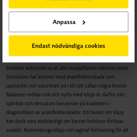
ytterligare riskfaktorer som till exempel stort barn, hög
ålder, tidigare analsfinkterskada och långt
Anpassa
utdrivningsskede. Effektstorleken är sådan att man skulle
behöva göra ett klipp på ungefär 12 kvinnor för att
förhindra 1 fall av upptäckt analsfinkterskada. Ett klipp
Endast nödvändiga cookies
kan ses som en av vården orsakad djupare bristning av
mellangård och slidvägg (grad 2-skada). En sådan skada
behöver sutureras så att alla muskelfästen rekonstrueras.
Dessutom har kvinnor med analsfinkterskada som
upptäckts och suturerats på rätt sätt sällan några besvär.
Balansen mellan risk och nytta med klipp är därför inte
självklar och dessutom beroende på kvaliteten i
diagnostiken av analsfinkterskador. Ett beslut om klipp
kan dock vara nödvändigt om barnet behöver förlösas
snabbt. Rutinmässiga klipp vid vaginal förlossning för att