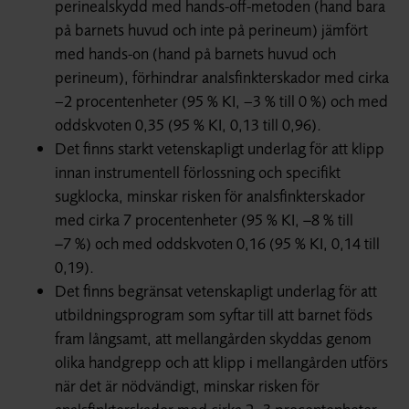
perinealskydd med hands-off-metoden (hand bara
på barnets huvud och inte på perineum) jämfört
med hands-on (hand på barnets huvud och
perineum), förhindrar analsfinkterskador med cirka
–2 procentenheter (95 % KI, –3 % till 0 %) och med
oddskvoten 0,35 (95 % KI, 0,13 till 0,96).
Det finns starkt vetenskapligt underlag för att klipp
innan instrumentell förlossning och specifikt
sugklocka, minskar risken för analsfinkterskador
med cirka 7 procentenheter (95 % KI, −8 % till
−7 %) och med oddskvoten 0,16 (95 % KI, 0,14 till
0,19).
Det finns begränsat vetenskapligt underlag för att
utbildningsprogram som syftar till att barnet föds
fram långsamt, att mellangården skyddas genom
olika handgrepp och att klipp i mellangården utförs
när det är nödvändigt, minskar risken för