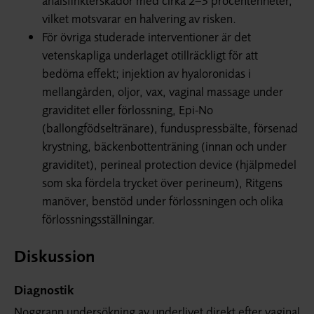
analsfinkterskador med cirka 2–3 procentenheter,
vilket motsvarar en halvering av risken.
För övriga studerade interventioner är det
vetenskapliga underlaget otillräckligt för att
bedöma effekt; injektion av hyaloronidas i
mellangården, oljor, vax, vaginal massage under
graviditet eller förlossning, Epi-No
(ballongfödseltränare), funduspressbälte, försenad
krystning, bäckenbottenträning (innan och under
graviditet), perineal protection device (hjälpmedel
som ska fördela trycket över perineum), Ritgens
manöver, benstöd under förlossningen och olika
förlossningsställningar.
Diskussion
Diagnostik
Noggrann undersökning av underlivet direkt efter vaginal