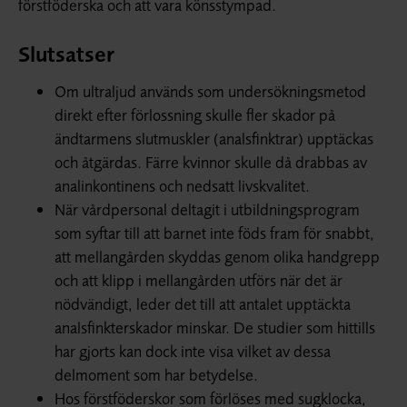
förstföderska och att vara könsstympad.
Slutsatser
Om ultraljud används som undersökningsmetod
direkt efter förlossning skulle fler skador på
ändtarmens slutmuskler (analsfinktrar) upptäckas
och åtgärdas. Färre kvinnor skulle då drabbas av
analinkontinens och nedsatt livskvalitet.
När vårdpersonal deltagit i utbildningsprogram
som syftar till att barnet inte föds fram för snabbt,
att mellangården skyddas genom olika handgrepp
och att klipp i mellangården utförs när det är
nödvändigt, leder det till att antalet upptäckta
analsfinkterskador minskar. De studier som hittills
har gjorts kan dock inte visa vilket av dessa
delmoment som har betydelse.
Hos förstföderskor som förlöses med sugklocka,