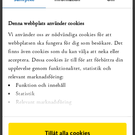
ultraljud är en etablerad objektiv känslig metod med
möjlighet till dokumentation. Det skulle dock kräva en
stor investering i apparatur och utbildning för att
Denna webbplats använder cookies
tillhandahålla denna diagnostik på alla Sveriges 46
Vi använder oss av nödvändiga cookies för att
kliniker över dygnets alla timmar. Om mer tillgängliga
webbplatsen ska fungera för dig som besökare. Det
rutinmetoder för att utesluta stora förlossningsskador hos
finns även cookies som du kan välja att neka eller
alla födande kvinnor kan utvecklas skulle de kunna
acceptera. Dessa cookies är till för att förbättra din
utgöra ett alternativ.
upplevelse genom funktionalitet, statistik och
relevant marknadsföring:
Förebyggande åtgärder
Funktion och innehåll
Denna SBU-rapport visar att det finns vetenskapligt stöd
Statistik
för att klipp vid sugklockeförlossning minskar risken för
Relevant marknadsföring
analsfinkterskada hos förstföderskor med låg eller
medellåg risk för analsfinkterskada. Sugklockeförlossning
är en särskild riskfaktor för analsfinkterskada och
skyddseffekten av klipp uteblir om det finns mer än tre
Tillåt alla cookies