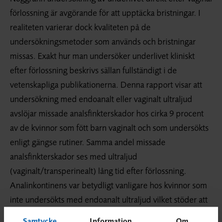
förlossning är avgörande för att upptäcka bristningar. I
realiteten varierar dock kvaliteten på de
undersökningsmetoder som används och bristningar
missas. Exakt hur man undersöker underlivet kliniskt
efter förlossning beskrivs sällan fullständigt i de
vetenskapliga publikationerna. Denna rapport visar att
undersökning med endoanalt eller vaginalt ultraljud
avslöjar missade analsfinkterskador hos cirka 9 procent
av de kvinnor som fött barn vaginalt och som undersökts
enligt gängse rutiner. Samma andel missade
analsfinkterskador ses med ultraljud
(vaginalt/transperinealt) lång tid efter förlossning.
Analinkontinens var betydligt vanligare hos kvinnor som
inte undersökts med endoanalt ultraljud vilket stöder att
förbättrad diagnostik leder till mindre lidande. Endoanalt
Samtycke
Information
Om