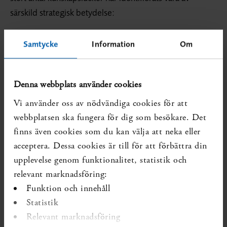
särskild strategisk betydelse:
barn och ungdomar
Samtycke
Information
Om
äldre
socialtjänst och LSS-verksamhet.
I rapporten listas ämneskategorier inom dessa strategiska
Denna webbplats använder cookies
områden där antalet kunskapsluckor är särskilt stort.
Vi använder oss av nödvändiga cookies för att
Vidare diskuteras etiska och ekonomiska aspekter.
webbplatsen ska fungera för dig som besökare. Det
finns även cookies som du kan välja att neka eller
Möjliga aktiviteter för ökad nytta av praktiknära
acceptera. Dessa cookies är till för att förbättra din
forskning
upplevelse genom funktionalitet, statistik och
SBU anser att det behövs en tydligare koppling mellan
relevant marknadsföring:
att identifiera vetenskapliga kunskapsluckor och att fylla
Funktion och innehåll
dem. För att detta ska kunna ske krävs en ökad
Statistik
samverkan mellan många olika aktörer. Det är viktigt att
Relevant marknadsföring
de närmast berörda grupperna deltar i prioritering av