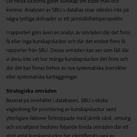
De flesta luckorna gäller kunskap om både män och
kvinnor. Analysen av SBU:s databas visar således inte på
några tydliga skillnader ur ett jämställdhetsperspektiv.
I rapporten görs även en analys av områden där det finns
få eller inga kunskapsluckor och där det endast finns få
rapporter från SBU. Dessa områden kan ses som fält där
vi ännu inte vet hur många kunskapsluckor det finns och
där det kan finnas behov av nya systematiska översikter
eller systematiska kartläggningar.
Strategiska områden
Baserat på innehållet i databasen, SBU:s etiska
vägledning för prioritering av kunskapsluckor samt
ytterligare faktorer förknippade med jämlik vård, omsorg
och socialtjänst bedöms följande breda områden där ett
stort antal kunskapsluckor har identifierats vara av