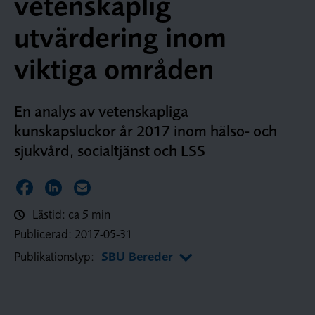
vetenskaplig
utvärdering inom
viktiga områden
En analys av vetenskapliga
kunskapsluckor år 2017 inom hälso- och
sjukvård, socialtjänst och LSS
Dela sidan på Facebook
Dela sidan på LinkedIn
Dela sidan via E-post
Lästid: ca 5 min
Publicerad:
2017-05-31
Publikationstyp:
SBU Bereder