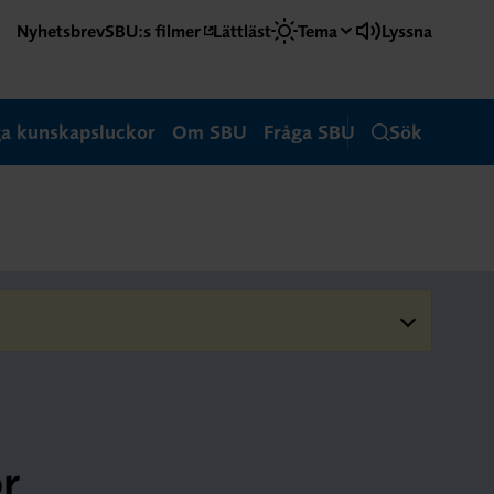
Nyhetsbrev
SBU:s filmer
Lättläst
Tema
Lyssna
ga kunskapsluckor
Om SBU
Fråga SBU
Sök
ör