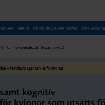
kationer
Metod
Utbildning & seminarier
Vetenskapli
 för kvinnor som utsatts för partnervåld
dan – kunskapsläget kan ha förändrats.
 samt kognitiv
för kvinnor som utsatts f