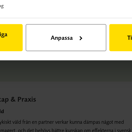
ng
t, Umeå universitet
iga
Anpassa
T
kap & Praxis
ld
r psykiskt våld från en partner verkar kunna dämpas något med
 magert, och det behövs bättre kunskap om effekterna i svensk