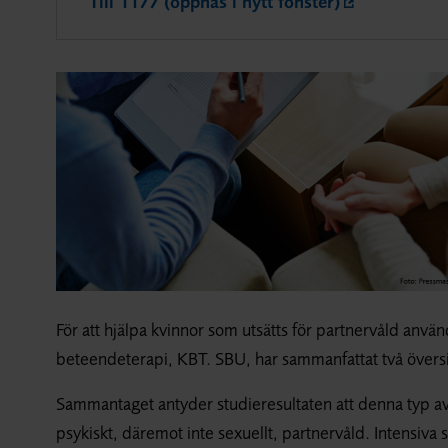
Till 1177 (öppnas i nytt fönster)
För att hjälpa kvinnor som utsätts för partnervåld använd
beteendeterapi, KBT. SBU, har sammanfattat två översi
Sammantaget antyder studieresultaten att denna typ av s
psykiskt, däremot inte sexuellt, partnervåld. Intensiva s