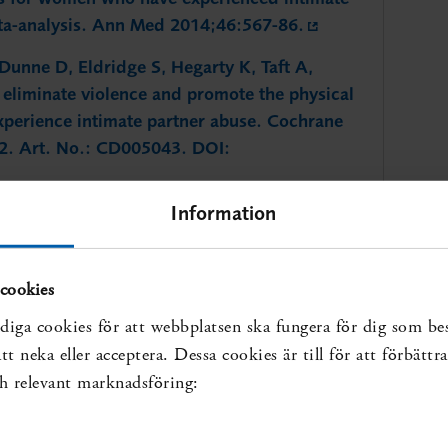
eta-analysis. Ann Med 2014;46:567-86.
Dunne D, Eldridge S, Hegarty K, Taft A,
 eliminate violence and promote the physical
perience intimate partner abuse. Cochrane
12. Art. No.: CD005043. DOI:
Information
cookies
are
diga cookies för att webbplatsen ska fungera för dig som be
t neka eller acceptera. Dessa cookies är till för att förbätt
och relevant marknadsföring: