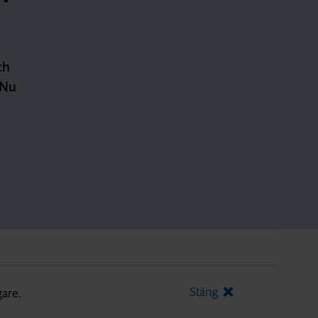
ch
 Nu
Stäng
gare.