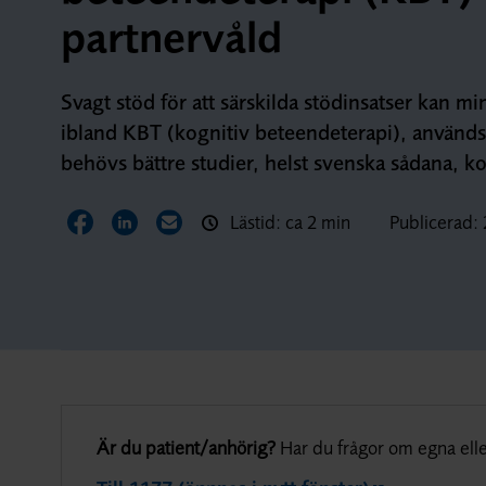
partnervåld
Svagt stöd för att särskilda stödinsatser kan m
ibland KBT (kognitiv beteendeterapi), används 
behövs bättre studier, helst svenska sådana, k
Lästid: ca 2 min
Publicerad:
Dela sidan på Facebook
Dela sidan på LinkedIn
Dela sidan via E-post
Är du patient/anhörig?
Har du frågor om egna elle