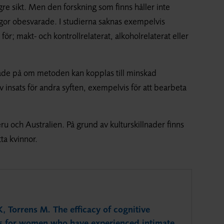
re sikt. Men den forskning som finns håller inte
gor obesvarade. I studierna saknas exempelvis
för; makt- och kontrollrelaterat, alkoholrelaterat eller
ktade på om metoden kan kopplas till minskad
 insats för andra syften, exempelvis för att bearbeta
eru och Australien. På grund av kulturskillnader finns
ta kvinnor.
, Torrens M. The efficacy of cognitive
ns for women who have experienced intimate