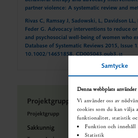
partner violence: A systematic review and m
Rivas C, Ramsay J, Sadowski, L, Davidson LL, 
Feder G. Advocacy interventions to reduce or
and psychosocial well-being of women who ex
Database of Systematic Reviews 2015, Issue 
10.1002/14651858. CD005043.pub3.
Samtycke
Denna webbplats använder 
Projektgrupp och externa gransk
Vi använder oss av nödvän
cookies som du kan välja at
Projektgrupp
funktionalitet, statistik 
Funktion och innehåll
Sakkunnig
Statistik