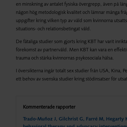
en minskning av antalet fysiska övergrepp, även på läng
någon hög metodologisk kvalitet och lämnar många frå
uppgifter kring vilken typ av våld som kvinnorna utsatts 
situations- och relationsbetingat våld.
De fåtaliga studier som gjorts kring KBT har varit inri
förekomst av partnervåld. Men KBT kan vara en effektiv
trauma och stärka kvinnornas psykosociala hälsa.
I översikterna ingår totalt sex studier från USA, Kina, P
ett behov av svenska studier kring stödinsatser för utsat
Kommenterade rapporter
Trado-Muñoz J, Gilchrist G, Farré M, Hegarty K
behavioral therapy and advocacy interventio