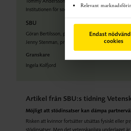
Tommy Andersson, universitetslektor vid
Relevant marknadsföri
Institutionen för socialt arbete, Samhällsvetarhuse
SBU
Göran Bertilsson, projektledare
Endast nödvänd
cookies
Jenny Stenman, projektadministratör
Granskare
Ingela Kolfjord
Artikel från SBU:s tidning Vetens
Möjligt att stödinsatser kan dämpa partnervå
Risken att kvinnor fortsätter utsättas fysiskt elle
stödinsatser. Men det vetenskapliga underlaget är