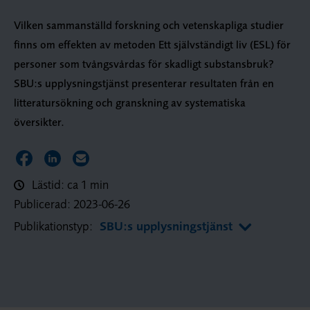
Vilken sammanställd forskning och vetenskapliga studier
finns om effekten av metoden Ett självständigt liv (ESL) för
personer som tvångsvårdas för skadligt substansbruk?
SBU:s upplysningstjänst presenterar resultaten från en
litteratursökning och granskning av systematiska
översikter.
Dela sidan på Facebook
Dela sidan på LinkedIn
Dela sidan via E-post
Lästid: ca 1 min
Publicerad:
2023-06-26
Publikationstyp:
SBU:s upplysningstjänst