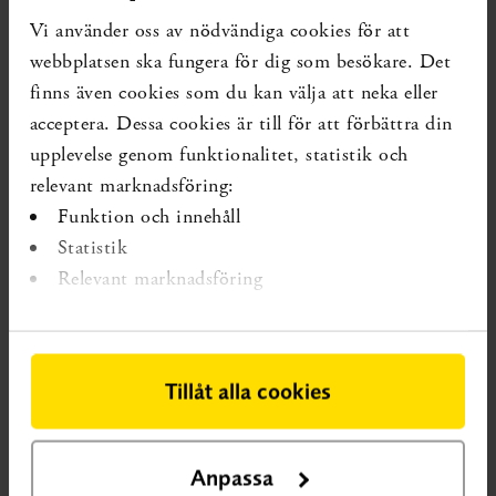
finns om effekten av metoden Ett självständigt liv (ESL)
Vi använder oss av nödvändiga cookies för att
för personer som tvångsvårdas för skadligt
webbplatsen ska fungera för dig som besökare. Det
substansbruk?
finns även cookies som du kan välja att neka eller
acceptera. Dessa cookies är till för att förbättra din
Frågeställare:
Statens institutionsstyrelse (SiS)
upplevelse genom funktionalitet, statistik och
relevant marknadsföring:
Sammanfattning
Funktion och innehåll
SBU:s upplysningstjänst har efter litteratursökning varken
Statistik
Relevant marknadsföring
identifierat någon relevant systematisk översikt eller
primärstudie som svarar på frågan.
Läs Upplysningstjänstens svar
Tillåt alla cookies
Om SBU:s upplysningstjänst
På SBU:s upplysningstjänst identifierar och
Anpassa