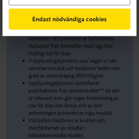
redovisar vi publicerade systematiska
översikter* som svar på en avgränsad
fråga.
Endast nödvändiga cookies
Vi bedömer risken för bias (snedvridning
eller systematiska fel) i systematiska
översikter och presenterar författarnas
slutsatser från översikter med låg eller
måttlig risk för bias.
I Upplysningstjänstens svar väger vi inte
samman resultat och bedömer heller inte
grad av vetenskaplig tillförlitlighet.
Upplysningstjänsten identifierar
publikationer från primärstudier** då det
är relevant men gör ingen bedömning av
risk för bias hos dessa och av den
anledningen presenteras inga resultat.
Vid behov bedömer vi kvalitet och
överförbarhet av resultat i
hälsoekonomiska studier.