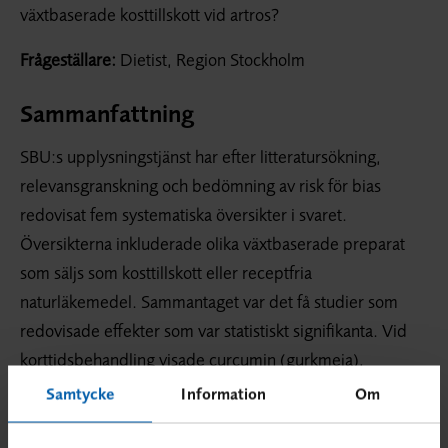
växtbaserade kosttillskott vid artros?
Frågeställare:
Dietist, Region Stockholm
Sammanfattning
SBU:s upplysningstjänst har efter litteratursökning,
relevansgranskning och bedömning av risk för bias
redovisat fem systematiska översikter i svaret.
Översikterna inkluderade olika växtbaserade preparat
som säljs som kosttillskott eller receptfria
naturläkemedel. Sammantaget var det få studier som
redovisade effekter som var statistiskt signifikanta. Vid
korttidsbehandling visade curcumin (gurkmeja),
ingefära, och extrakt av Boswellia serrata viss effekt på
Samtycke
Information
Om
smärtlindring, och i några fall funktionsförbättring,
jämfört med placebo. Endast för ett preparat