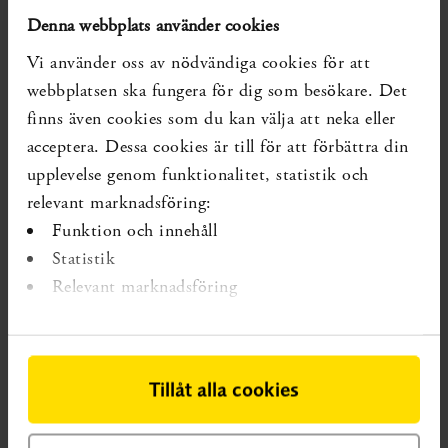
Denna webbplats använder cookies
utvärderades effekter för över sex månaders
behandlingstid, och inga statistiskt signifikanta effekter
Vi använder oss av nödvändiga cookies för att
identifierades. Författarna till översikterna drog
webbplatsen ska fungera för dig som besökare. Det
slutsatsen att fler studier behövs för att kunna bedöma
finns även cookies som du kan välja att neka eller
effekten av majoriteten av preparaten. Författarna
acceptera. Dessa cookies är till för att förbättra din
konstaterade även att det fanns stora skillnader mellan
upplevelse genom funktionalitet, statistik och
de verksamma substanserna i de preparat som
relevant marknadsföring:
undersöktes, samt att studierna ofta var små och
Funktion och innehåll
Statistik
bedömdes ha hög risk för bias. Jävsproblematik var
Relevant marknadsföring
vanligt förekommande, då ett flertal av studierna som
inkluderats i översikterna hade finansiering från de
företag som tillhandahåller preparaten. Detta kan
påverka tilltron till resultaten. Författarnas slutsatser har
Tillåt alla cookies
inte analyserats utifrån svenska förhållanden.