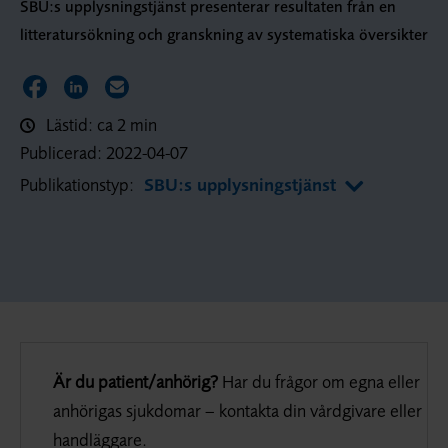
SBU:s upplysningstjänst presenterar resultaten från en
litteratursökning och granskning av systematiska översikter
Dela sidan på Facebook
Dela sidan på LinkedIn
Dela sidan via E-post
Lästid: ca 2 min
Publicerad:
2022-04-07
Publikationstyp:
SBU:s upplysningstjänst
Är du patient/anhörig?
Har du frågor om egna eller
anhörigas sjukdomar – kontakta din vårdgivare eller
handläggare.