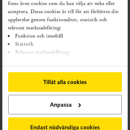
finns även cookies som du kan välja att neka eller
litteraturöversikt. Stockholm: Statens beredning
acceptera. Dessa cookies är till för att förbättra din
för medicinsk och social utvärdering (SBU); 2015.
upplevelse genom funktionalitet, statistik och
SBU-rapport nr 241. ISBN 978-91-85413-85-0.
relevant marknadsföring:
Funktion och innehåll
Statistik
Relevant marknadsföring
Bilagor
Tillåt alla cookies
Bilaga 1 Sökstrategier.pdf
(530 kB)
Anpassa
Bilaga 2 Exkluderade artiklar.pdf
(473 kB)
Endast nödvändiga cookies
Bilaga 3 Granskningsmallar.pdf