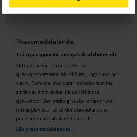
(534 kB)
Pressmeddelande
Två nya rapporter om självskadebeteende
SBU publicerar två rapporter om
självskadebeteende bland barn, ungdomar och
vuxna. Den ena utvärderar metoder som kan
användas inom skolan för att förhindra
självskador. Den andra granskar erfarenheter
och upplevelser av vårdens bemötande av
personer med självskadebeteende.
Läs pressmeddelandet