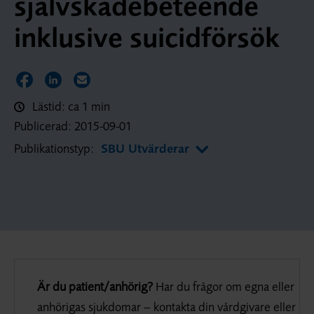
självskadebeteende
inklusive suicidförsök
Dela sidan på Facebook
Dela sidan på LinkedIn
Dela sidan via E-post
Lästid: ca 1 min
Publicerad:
2015-09-01
Publikationstyp:
SBU Utvärderar
Är du patient/anhörig?
Har du frågor om egna eller
anhörigas sjukdomar – kontakta din vårdgivare eller