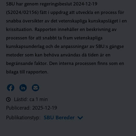
SBU har genom regeringsbeslut 2024-12-19
(S2024/02156) fått i uppdrag att utveckla en process för
snabba översikter av det vetenskapliga kunskapsläget i en
krissituation. Rapporten innehåller en beskrivning av
processen för att snabbt ta fram vetenskapliga
kunskapsunderlag och de anpassningar av SBU:s gängse
metoder som kan behöva användas då tiden är en
begränsande faktor. Den interna processen finns som en
bilaga till rapporten.
Dela sidan på Facebook
Dela sidan på LinkedIn
Dela sidan via E-post
Lästid: ca 1 min
Publicerad:
2025-12-19
Publikationstyp:
SBU Bereder