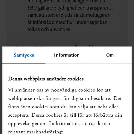
mottagaren ställs följaktligen krav på
SBU gällande tydlighet och transparens,
samt att stöd erbjuds så att mottagaren
är införstådd med hur underlaget kan
tolkas och användas.
Kort om SBU:s nya process för snabba
Samtycke
Information
Om
kunskapsunderlag (se även Bilaga 1)
När en fråga inkommer till SBU inleds
omedelbart ett utredande förarbete som
Denna webbplats använder cookies
utgör underlag för en avstämning med
Vi använder oss av nödvändiga cookies för att
frågeställaren , där aktuell frågeställning
och tidsram fastställs.
webbplatsen ska fungera för dig som besökare. Det
finns även cookies som du kan välja att neka eller
acceptera. Dessa cookies är till för att förbättra din
Vilken typ av underlag som kan
levereras styrs av frågans typ och
upplevelse genom funktionalitet, statistik och
omfattning, frågeställarens behov av
relevant marknadsföring: