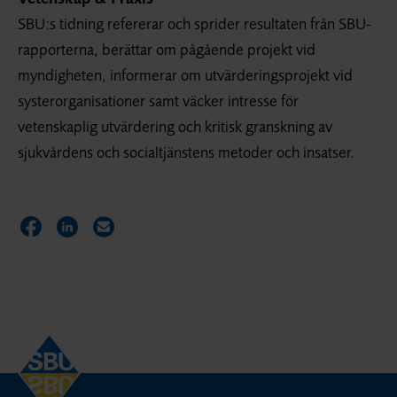
SBU:s tidning refererar och sprider resultaten från SBU-
rapporterna, berättar om pågående projekt vid
myndigheten, informerar om utvärderings­projekt vid
syster­organisationer samt väcker intresse för
vetenskaplig utvärdering och kritisk granskning av
sjukvårdens och socialtjänstens metoder och insatser.
Dela sidan på Facebook
Dela sidan på LinkedIn
Dela sidan via E-post