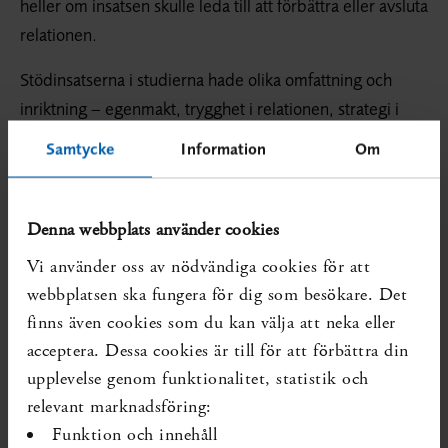
heller om insatsen skulle leda till att förbättra eller avsluta
relationen.
Stödinsatserna i studierna hade olika omfattning och
inriktning – egenmakt, trygghet i relationen, strategi i
valsituationer, problemlösning, oberoende och kontroll.
Samtycke
Information
Om
De kunde också innefatta råd och stöd kring kommunal
service, juridiska frågor, boende och ekonomi,
utbildning om partnervåld och psykosocialt/empatiskt
Denna webbplats använder cookies
stöd. Översiktsförfattarna finner sammantaget ett visst
Vi använder oss av nödvändiga cookies för att
men svagt stöd för att insatserna under vissa
webbplatsen ska fungera för dig som besökare. Det
omständigheter kan minska risken för att kvinnor
finns även cookies som du kan välja att neka eller
fortsätter att utsättas av partnern för fysiskt och psykiskt
acceptera. Dessa cookies är till för att förbättra din
våld. Det fåtal studier som gäller effekten på sexuellt
upplevelse genom funktionalitet, statistik och
våld har inte påvisat sådana resultat, men underlaget är
relevant marknadsföring:
för litet för att ge säkra svar.
Funktion och innehåll