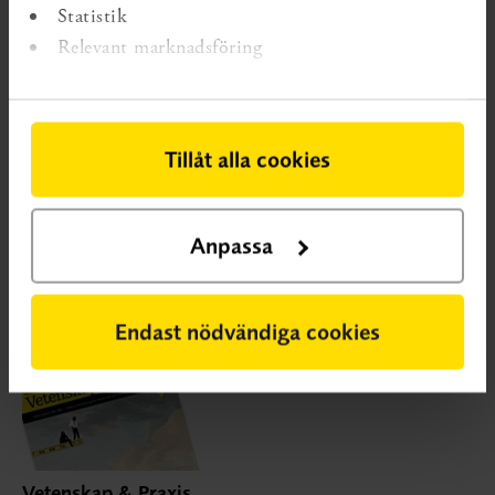
Statistik
SBU efterlyser dels svenska effektstudier, dels studier
Relevant marknadsföring
och översikter inom kvalitativ forskningstradition.
Undersökningar av stödinsatsers effekter måste läggas
upp för att förebygga kända metodproblem och vara
tillräckligt stora. Forskarna bör precisera insatsernas
Tillåt alla cookies
syfte, sammanhang, omfattning samt vem som utför
dem, och syftet bör avspeglas i valet av utfallsmått. Det
Anpassa
behövs också systematiska kunskapssammanställningar
och studier inom ramen för kvalitativ forskningstradition,
skriver SBU. RL
Endast nödvändiga cookies
Vetenskap & Praxis