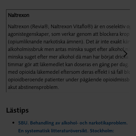
Naltrexon
Naltrexon (Revia®, Naltrexon Vitaflo®) är en oselektiv opio
agonistegenskaper, som verkar genom att blockera kroppen
(opiumliknande narkotiska ämnen). Det är inte exakt känt h
alkoholmissbruk men antas minska suget efter alkohol när m
minska suget efter mer alkohol då man har börjat dricka. En 
timmar gör att läkemedlet kan doseras en gång per dag. Na
med opioida läkemedel eftersom deras effekt i så fall blocke
opioidberoende patienter under pågående opioidmissbruk,
akut abstinensproblem.
Lästips
SBU. Behandling av alkohol- och narkotikaproblem.
En systematisk litteraturöversikt. Stockholm: