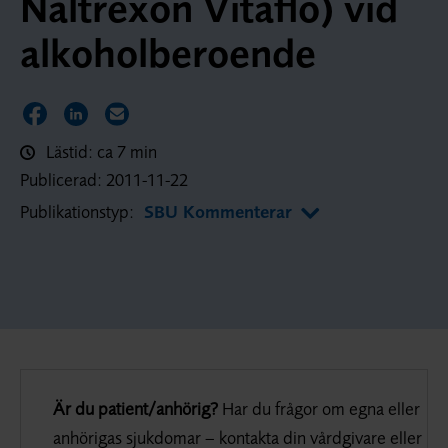
Naltrexon Vitaflo) vid
alkoholberoende
Dela sidan på Facebook
Dela sidan på LinkedIn
Dela sidan via E-post
Lästid: ca 7 min
Publicerad:
2011-11-22
Publikationstyp:
SBU Kommenterar
Är du patient/anhörig?
Har du frågor om egna eller
anhörigas sjukdomar – kontakta din vårdgivare eller