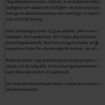
Hög alkoholkonsumtion, riskbruk, är en etablerad riskfaktor
sjuklighet som skador och dödlighet i ett stort antal sjukd
Sverige en alkoholkonsumtion som överstiger 14 standardgl
män och 9 för kvinnor.
Med standardglas avses 12 gram alkohol, vilket motsvarar cir
starksprit, 30 cl starköl eller 50 cl folköl. Med riskbruk avse
berusningsdrickande. Med berusningsdrickande avses 5 ell
respektive 4 eller fler standardglas för kvinnor, vid ett och s
Riskbruk bidrar i hög utsträckning till sociala problem, fys
skador och för tidig död. Andra allvarliga konsekvenser är
samt ökat antal olyckor och självmord.
De flesta alkoholrelaterade skador orsakas av personer med
alkoholkonsumtion.