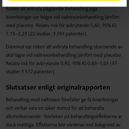
Risken att avbryta pågående behandling pga
biverkningar var högre vid naltrexonbehandling jämfört
med placebo. Relativ risk för avbrytande 1,60, 95% KI
1,15–2,23 (22 studier, 3 393 patienter).
Däremot var risken att avbryta behandling oberoende av
skäl lägre vid naltrexonbehandling jämfört med placebo.
Relativ risk för avbrytande 0,92, 95% KI 0,83–1,01 (37
studier 5 572 patienter).
Slutsatser enligt originalrapporten
Behandling med naltrexon förefaller ge få biverkningar
och verkar vara en säker metod för att behandla
alkoholberoende. Storleken på behandlingseffekterna är
dock måttliga. Effekterna bör värderas mot bakgrund av