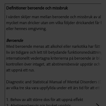
Definitioner beroende och missbruk
I vården skiljer man mellan beroende och missbruk av alko
mycket man dricker utan om vilka följder drickandet får f
eller hennes omgivning.
Beroende
Med beroende menas att alkohol eller narkotika har fått en 
liv än tidigare och lett till betydande funktionsnedsättning 
internationellt vedertagna kriterierna på beroende är bl a at
kontrollen över intaget, att abstinensbesvär uppstår och att
att uppnå ett rus.
Diagnostic and Statistical Manual of Mental Disorders (DSM-
av vilka tre ska vara uppfyllda under ett års tid för att ett 
1. Behov av allt större dos för att uppnå effekt
2. Abstinensbesvär när bruket upphör