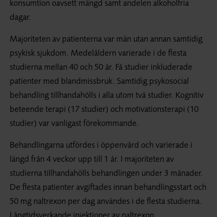
konsumtion oavsett mängd samt andelen alkoholfria
dagar.
Majoriteten av patienterna var män utan annan samtidig
psykisk sjukdom. Medelåldern varierade i de flesta
studierna mellan 40 och 50 år. Få studier inkluderade
patienter med blandmissbruk. Samtidig psykosocial
behandling tillhandahölls i alla utom två studier. Kognitiv
beteende terapi (17 studier) och motivationsterapi (10
studier) var vanligast förekommande.
Behandlingarna utfördes i öppenvård och varierade i
längd från 4 veckor upp till 1 år. I majoriteten av
studierna tillhandahölls behandlingen under 3 månader.
De flesta patienter avgiftades innan behandlingsstart och
50 mg naltrexon per dag användes i de flesta studierna.
Långtidsverkande injektioner av naltrexon