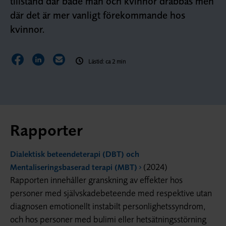
tillstånd där både män och kvinnor drabbas men
där det är mer vanligt förekommande hos
kvinnor.
Dela sidan på Facebook
Dela sidan på LinkedIn
Dela sidan via E-post
Lästid: ca 2 min
Rapporter
Dialektisk beteendeterapi (DBT) och
(2024)
Mentaliseringsbaserad terapi (MBT)
Rapporten innehåller granskning av effekter hos
personer med självskadebeteende med respektive utan
diagnosen emotionellt instabilt personlighetssyndrom,
och hos personer med bulimi eller hetsätningsstörning