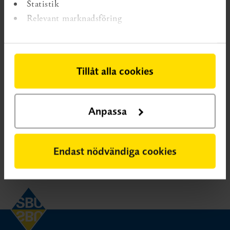
Statistik
behandlingar som idag används vid lipödem. Detta bör
Relevant marknadsföring
dock inte tolkas som att ingenting fungerar – vi behöver
helt enkelt mer välgjord forskning inom området.
Detsamma gäller för diagnostik av sjukdomstillståndet.
Prioritering av forskningsfrågor gällande diagnostik,
Tillåt alla cookies
behandling och bemötande av personer med lipödem
(2023)
SBU har sammanställt vad personer med lipödem, deras
Anpassa
anhöriga samt vårdpersonal tycker är de viktigaste
forskningsfrågorna inom området.
Endast nödvändiga cookies
Sidan uppdaterad
2025-04-07