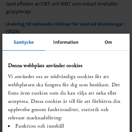
samt effekter av DBT och MBT som enbart innehåller
gruppterapi.
Underlag till nationella riktlinjer för vård vid ätstörningar
(2024)
SBU har samarbetat med Socialstyrelsen i framtagandet
Samtycke
Information
Om
av kunskapsunderlag till de nationella riktlinjerna för vård
vid ätstörningar. SBU har sammanlagt tagit fram 25
kunskapsunderlag om effekt av olika åtgärder, samt sex
Denna webbplats använder cookies
hälsoekonomiska underlag för olika åtgärder.
Vi använder oss av nödvändiga cookies för att
Lipödem - diagnostik, behandling, upplevelser och
webbplatsen ska fungera för dig som besökare. Det
(2021)
erfarenheter
finns även cookies som du kan välja att neka eller
Denna rapport utvärderar det vetenskapliga stödet
acceptera. Dessa cookies är till för att förbättra din
avseende metoder för att diagnostisera och behandla
upplevelse genom funktionalitet, statistik och
lipödem, inklusive upplevelser och erfarenheter,
relevant marknadsföring:
hälsoekonomiska och etiska aspekter. Utvärderingen
Funktion och innehåll
visar att det saknas vetenskapligt stöd för de