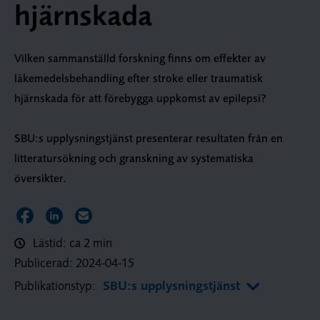
hjärnskada
Vilken sammanställd forskning finns om effekter av
läkemedelsbehandling efter stroke eller traumatisk
hjärnskada för att förebygga uppkomst av epilepsi?
SBU:s upplysningstjänst presenterar resultaten från en
litteratursökning och granskning av systematiska
översikter.
Dela sidan på Facebook
Dela sidan på LinkedIn
Dela sidan via E-post
Lästid: ca 2 min
Publicerad:
2024-04-15
Publikationstyp:
SBU:s upplysningstjänst