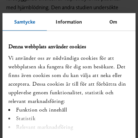
med hjärnblödning. Den andra studien undersökte
effekterna av diazepam till patienter med
Samtycke
Information
Om
nydiagnostiserad ischemisk eller hemorragisk stroke.
Trots olikheter mellan studierna genomförde författarna
en metaanalys. Det sammanvägda resultatet visar att
Denna webbplats använder cookies
läkemedelsbehandling, jämfört med placebo, efter
Vi använder oss av nödvändiga cookies för att
stroke inte ger någon statistiskt signifikant minskad risk
webbplatsen ska fungera för dig som besökare. Det
för epileptiska anfall. Författarna till översikten
finns även cookies som du kan välja att neka eller
konstaterar att det behövs fler studier där den
acceptera. Dessa cookies är till för att förbättra din
förebyggande effekten av läkemedelsbehandling
upplevelse genom funktionalitet, statistik och
studeras på patienter med olika typer av stroke.
relevant marknadsföring:
Författarnas slutsatser har inte analyserats utifrån svenska
Funktion och innehåll
förhållanden. Upplysningstjänsten har även identifierat
Statistik
fem relevanta systematiska översikter som undersökt fler
Relevant marknadsföring
studier och andra läkemedelsbehandlingar men där