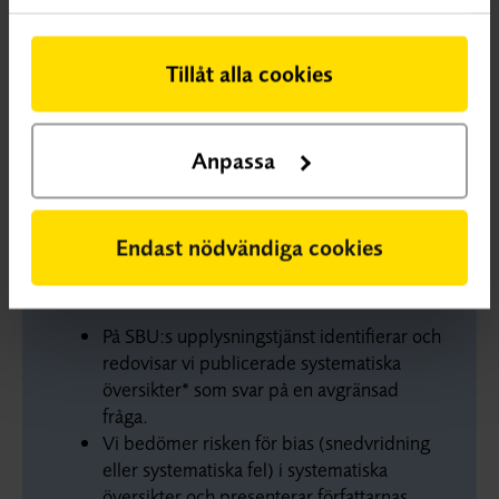
översikterna bedömts ha hög risk för bias. Resultaten och
författarnas slutsatser redovisas därför inte i svaret. Inga
Tillåt alla cookies
systematiska översikter med låg eller måttlig risk för bias
har identifierats om läkemedelsbehandling för att
förebygga epilepsi hos personer med traumatisk
Anpassa
hjärnskada.
Läs Upplysningstjänstens svar
Endast nödvändiga cookies
Om SBU:s upplysningtjänst
På SBU:s upplysningstjänst identifierar och
redovisar vi publicerade systematiska
översikter* som svar på en avgränsad
fråga.
Vi bedömer risken för bias (snedvridning
eller systematiska fel) i systematiska
översikter och presenterar författarnas