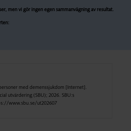
satser, men vi gör ingen egen sammanvägning av resultat.
rten:
för personer med demenssjukdom
[Internet].
cial utvärdering (SBU); 2026. SBU:s
ps://www.sbu.se/ut202607