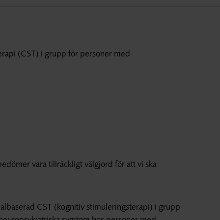
terapi (CST) i grupp för personer med
edömer vara tillräckligt välgjord för att vi ska
albaserad CST (kognitiv stimuleringsterapi) i grupp
och neuropsykiatriska symtom hos personer med