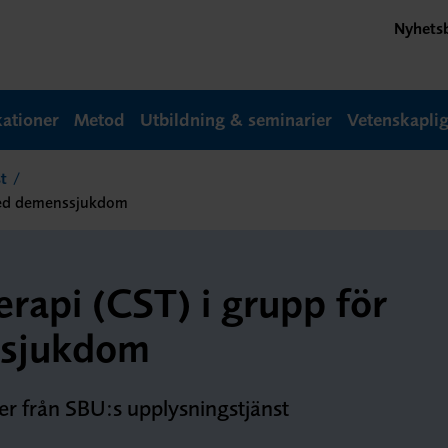
Nyhets
kationer
Metod
Utbildning & seminarier
Vetenskapli
t
 med demenssjukdom
erapi (CST) i grupp för
ssjukdom
er från SBU:s upplysningstjänst