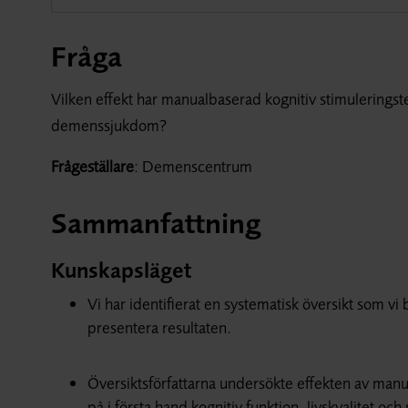
Fråga
Vilken effekt har manualbaserad kognitiv stimulerings
demenssjukdom?
Frågeställare
: Demenscentrum
Sammanfattning
Kunskapsläget
Vi har identifierat en systematisk översikt som vi b
presentera resultaten.
Översiktsförfattarna undersökte effekten av manu
på i första hand kognitiv funktion, livskvalitet 