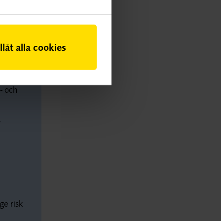
illåt alla cookies
- och
r
ge risk