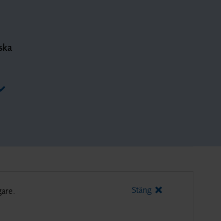
ska
Stäng
gare.