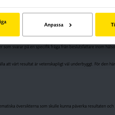
iga
Anpassa
T
 som svarar på en specifik fråga från beslutsfattare inom hälso
a att vårt resultat är vetenskapligt väl underbyggt. För den hä
ematiska översikterna som skulle kunna påverka resultaten och 