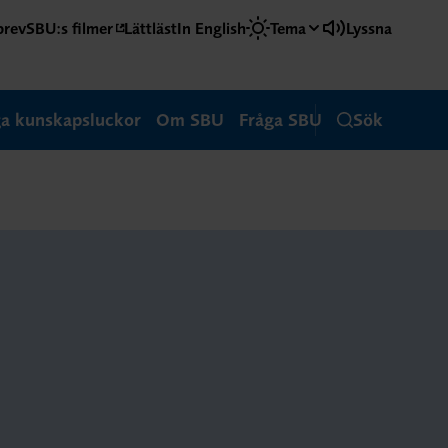
brev
SBU:s filmer
Lättläst
In English
Tema
Lyssna
ga kunskapsluckor
Om SBU
Fråga SBU
Sök