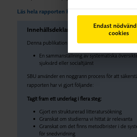
Läs hela rapporten här
Endast nödvänd
Innehållsdeklaration
cookies
Denna publikation innehåller:
En sammanställning av systematiska översikter
sjukvård eller socialtjänst
SBU använder en noggrann process för att säkerställ
rapporten har vi gjort följande:
Tagit fram ett underlag i flera steg:
Gjort en strukturerad litteratursökning
Granskat om studierna vi hittat är relevanta
Granskat om det finns metodbrister i de syst
för snedvridning