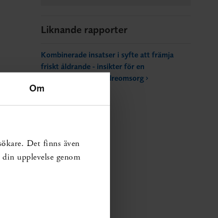
Liknande rapporter
Kombinerade insatser i syfte att främja
friskt åldrande - insikter för en
kunskapsbaserad äldreomsorg
Om
sökare. Det finns även
ra din upplevelse genom