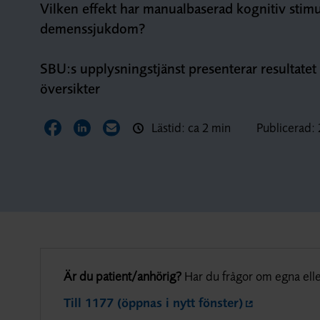
Vilken effekt har manualbaserad kognitiv stim
demenssjukdom?
SBU:s upplysningstjänst presenterar resultatet
översikter
Lästid: ca 2 min
Publicerad:
Dela sidan på Facebook
Dela sidan på LinkedIn
Dela sidan via E-post
Är du patient/anhörig?
Har du frågor om egna elle
Till 1177 (öppnas i nytt fönster)