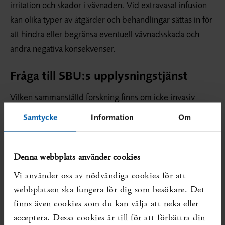
irritation och skador i vävnaden. Vid extravasal infusion
kan olika typer av åtgärder och behandlingar sättas in för
att hindra eller begränsa eventuell vävnadsskada och
andra negativa konsekvenser.
Fråga till SBU:s upplysningstjänst
Vilken sammanställd forskning finns om icke-invasiv
behandling vid extravasering av intravenösa infusioner?
Samtycke
Information
Om
Frågeställare:
Regional chefsjuksköterska i Region Skåne
Denna webbplats använder cookies
Sammanfattning
Vi använder oss av nödvändiga cookies för att
SBU:s upplysningstjänst har efter litteratursökning inte
webbplatsen ska fungera för dig som besökare. Det
identifierat någon relevant systematisk översikt som
finns även cookies som du kan välja att neka eller
undersökt effekten av en icke-invasiv åtgärd eller
acceptera. Dessa cookies är till för att förbättra din