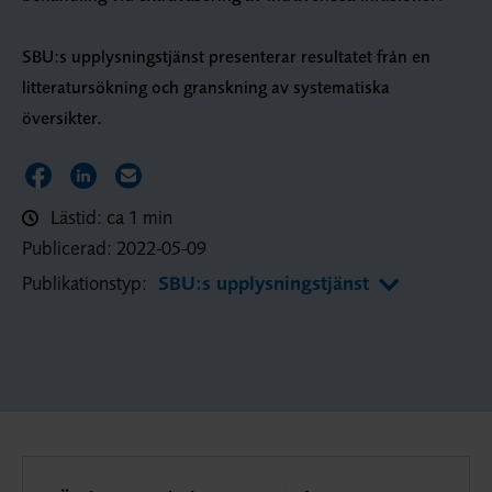
SBU:s upplysningstjänst presenterar resultatet från en
litteratursökning och granskning av systematiska
översikter.
Dela sidan på Facebook
Dela sidan på LinkedIn
Dela sidan via E-post
Lästid: ca 1 min
Publicerad:
2022-05-09
Publikationstyp:
SBU:s upplysningstjänst