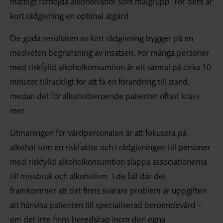
måttligt förhöjda alkoholvanor som målgrupp. För dem är
kort rådgivning en optimal åtgärd.
De goda resultaten av kort rådgivning bygger på en
medveten begränsning av insatsen. För många personer
med riskfylld alkoholkonsumtion är ett samtal på cirka 10
minuter tillräckligt för att få en förändring till stånd,
medan det för alkoholberoende patienter oftast krävs
mer.
Utmaningen för vårdpersonalen är att fokusera på
alkohol som en riskfaktor och i rådgivningen till personer
med riskfylld alkoholkonsumtion släppa associationerna
till missbruk och alkoholism. I de fall där det
framkommer att det finns svårare problem är uppgiften
att hänvisa patienten till specialiserad beroendevård –
om det inte finns beredskap inom den egna