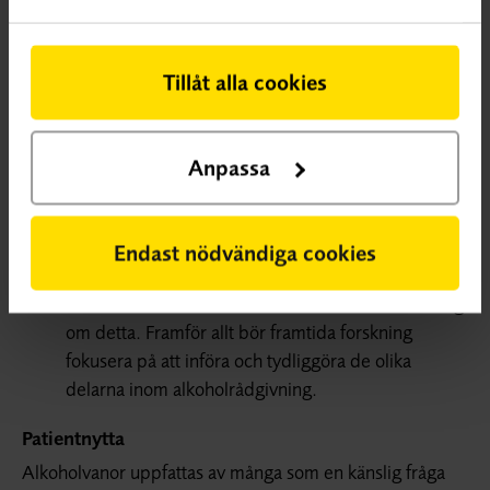
alkoholrådgivning. Det kan bero på bristande
underlag då antalet deltagare i de studier som
rapporterade resultat även för kvinnor var lågt
Tillåt alla cookies
(endast 499 deltagare).
Det behövs studier som utvärderar
alkoholrådgivning för kvinnor, yngre personer och
Anpassa
personer från kulturella minoriteter. Mer forskning
behövs också från utvecklingsländer.
Att enbart fråga en person om alkoholvanor
Endast nödvändiga cookies
(screening) kan resultera i minskad
alkoholkonsumtion. Men det behövs mer forskning
om detta. Framför allt bör framtida forskning
fokusera på att införa och tydliggöra de olika
delarna inom alkoholrådgivning.
Patientnytta
Alkoholvanor uppfattas av många som en känslig fråga