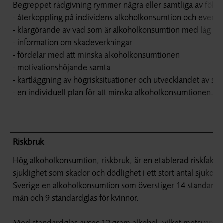
Begreppet rådgivning rymmer några eller samtliga av följa
- återkoppling på individens alkoholkonsumtion och eventue
- klargörande av vad som är alkoholkonsumtion med låg ris
- information om skadeverkningar
- fördelar med att minska alkoholkonsumtionen
- motivationshöjande samtal
- kartläggning av högrisksituationer och utvecklandet av stra
- en individuell plan för att minska alkoholkonsumtionen.
Riskbruk
Hög alkoholkonsumtion, riskbruk, är en etablerad riskfaktor
sjuklighet som skador och dödlighet i ett stort antal sjukd
Sverige en alkoholkonsumtion som överstiger 14 standardgl
män och 9 standardglas för kvinnor.
Med standardglas avses 12 gram alkohol, vilket motsvarar cir