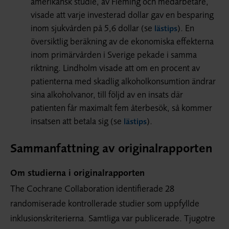
amerikansk studie, av Fleming och medarbetare,
visade att varje investerad dollar gav en besparing
inom sjukvården på 5,6 dollar (se
). En
lästips
översiktlig beräkning av de ekonomiska effekterna
inom primärvården i Sverige pekade i samma
riktning. Lindholm visade att om en procent av
patienterna med skadlig alkoholkonsumtion ändrar
sina alkoholvanor, till följd av en insats där
patienten får maximalt fem återbesök, så kommer
insatsen att betala sig (se
).
lästips
Sammanfattning av originalrapporten
Om studierna i originalrapporten
The Cochrane Collaboration identifierade 28
randomiserade kontrollerade studier som uppfyllde
inklusionskriterierna. Samtliga var publicerade. Tjugotre