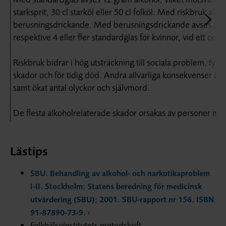
starksprit, 30 cl starköl eller 50 cl folköl. Med riskbruk avse
berusningsdrickande. Med berusningsdrickande avses 5 ell
respektive 4 eller fler standardglas för kvinnor, vid ett och s
Riskbruk bidrar i hög utsträckning till sociala problem, fys
skador och för tidig död. Andra allvarliga konsekvenser är
samt ökat antal olyckor och självmord.
De flesta alkoholrelaterade skador orsakas av personer me
Lästips
SBU. Behandling av alkohol- och narkotikaproblem
I-II. Stockholm: Statens beredning för medicinsk
utvärdering (SBU); 2001. SBU-rapport nr 156. ISBN
91-87890-73-9.
Folkhälsoinstitutets metodskrift.