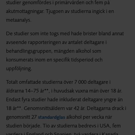
studier genomfördes i primärvården och fem på
akutmottagningar. Tjugoen av studierna ingick i en
metaanalys.
De studier som inte togs med hade brister bland annat
avseende rapporteringen av antalet deltagare i
behandlingsgruppen, mängden alkohol som
konsumerats inom en specifik tidsperiod och
uppföljning.
Totalt omfattade studierna över 7 000 deltagare i
åldrarna 14–75 år**, i huvudsak vuxna män över 18 år.
Endast fyra studier hade inkluderat deltagare yngre än
18 år**. Genomsnittsåldern var 42 år. Deltagarna drack i
genomsnitt 27
alkohol per vecka när
standardglas
studien började. Tio av studierna bedrevs i USA, fem
vardera i England och Spanien, två vardera i Kanada,