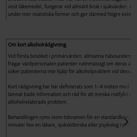
visst läkemedel, fungerar vid allmänt bruk i sjukvården. Ef
under mer realistiska former och ger därmed högre extern v
Om kort alkoholrådgivning
Vid första besöket i primärvården, allmänna hälsoundersökn
frågar vårdpersonalen patienter rutinmässigt om deras alk
söker patienterna inte hjälp för alkoholproblem vid dessa til
Kort rådgivning har här definierats som 1–4 möten med pa
lämnat både information och råd för att minska riskfylld al
alkoholrelaterade problem.
Behandlingen ryms inom tidsramen för en standardkonsultat
minuter hos en läkare, sjuksköterska eller psykolog i primä