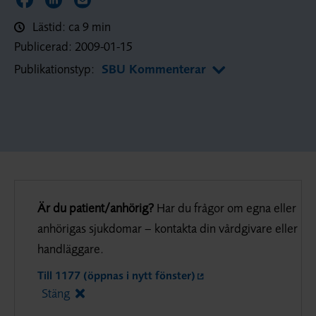
Dela sidan på Facebook
Dela sidan på LinkedIn
Dela sidan via E-post
Lästid: ca 9 min
Publicerad:
2009-01-15
Publikationstyp:
SBU Kommenterar
Är du patient/anhörig?
Har du frågor om egna eller
anhörigas sjukdomar – kontakta din vårdgivare eller
handläggare.
Till 1177 (öppnas i nytt fönster)
Stäng