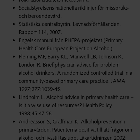
Socialstyrelsens nationella riktlinjer för missbruks-
och beroendevård.
Statistiska centralbyrån. Levnadsförhållanden.
Rapport 114, 2007.
Engelsk manual från PHEPA-projektet (Primary
Health Care European Project on Alcohol).
Fleming MF, Barry KL, Manwell LB, Johnson K,
London R, Brief physician advice for problem
alcohol drinkers. A randomized controlled trial in a
community-based primary care practice. JAMA
1997;277:1039-45.
Lindholm L. Alcohol advice in primary health care –
is it a wise use of resources? Health Policy
1998;45:47-56.
Andréasson S, Graffman K. Alkoholprevention i
primärvården: Patienterna positiva till att frågor om
alkohol och livsstil tas upp. Läkartidningen 2002;