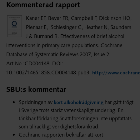
Kommenterad rapport
Kaner EF, Beyer FR, Campbell F, Dickinson HO,
Pienaar E, Schlesinger C, Heather N, Saunders
J & Burnand B. Effectiveness of brief alcohol
interventions in primary care populations. Cochrane
Database of Systematic Reviews 2007, Issue 2.
Art.No.:CD004148. DOI:
10.1002/14651858.CD004148.pub3.
http://www.cochrane
SBU:s kommentar
Spridningen av
har gått trögt
kort alkoholrådgivning
i Sverige trots starkt vetenskapligt underlag. En
tänkbar förklaring är att forskningen inte uppfattats
som tillräckligt verklighetsförankrad.
Cochrane-rapporten bekräftar att kort