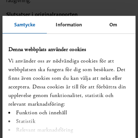
rådgivning.
Slutsatser i originalrapporten
Resultaten från studierna av kort alkoholrådgivning
Samtycke
Information
Om
kan användas inom rutinsjukvården. Det fanns
ingen signifikant skillnad mellan
effectiveness- och
. Enligt författarna är det en
efficacy-studierna
Denna webbplats använder cookies
allmän uppfattning att de flesta studier har varit
Vi använder oss av nödvändiga cookies för att
mycket välkontrollerade efficacy-studier som inte är
webbplatsen ska fungera för dig som besökare. Det
särskilt representativa för primärvården.
finns även cookies som du kan välja att neka eller
Alkoholrådgivning i primärvården resulterar i en
acceptera. Dessa cookies är till för att förbättra din
väsentlig minskning av veckokonsumtionen av
alkohol hos män, med i genomsnitt
upplevelse genom funktionalitet, statistik och
fyra
per vecka jämfört med
standardglas
relevant marknadsföring:
kontrollgrupper. Minskningen kvarstod i de 17
Funktion och innehåll
studier som följde upp förhållandet efter ett år.
Statistik
Översikten visade ingen signifikant minskning av
Relevant marknadsföring
alkoholkonsumtionen hos kvinnor efter kort