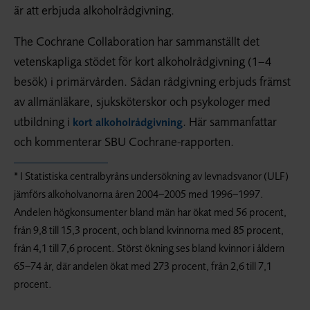
är att erbjuda alkoholrådgivning.
The Cochrane Collaboration har sammanställt det
vetenskapliga stödet för kort alkoholrådgivning (1–4
besök) i primärvården. Sådan rådgivning erbjuds främst
av allmänläkare, sjuksköterskor och psykologer med
utbildning i
. Här sammanfattar
kort alkoholrådgivning
och kommenterar SBU Cochrane-rapporten.
* I Statistiska centralbyråns undersökning av levnadsvanor (ULF)
jämförs alkoholvanorna åren 2004–2005 med 1996–1997.
Andelen högkonsumenter bland män har ökat med 56 procent,
från 9,8 till 15,3 procent, och bland kvinnorna med 85 procent,
från 4,1 till 7,6 procent. Störst ökning ses bland kvinnor i åldern
65–74 år, där andelen ökat med 273 procent, från 2,6 till 7,1
procent.