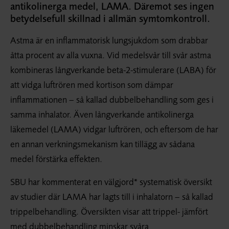
antikolinerga medel, LAMA. Däremot ses ingen
betydelsefull skillnad i allmän symtomkontroll.
Astma är en inflammatorisk lungsjukdom som drabbar
åtta procent av alla vuxna. Vid medelsvår till svår astma
kombineras långverkande beta-2-stimulerare (LABA) för
att vidga luftrören med kortison som dämpar
inflammationen – så kallad dubbelbehandling som ges i
samma inhalator. Även långverkande antikolinerga
läkemedel (LAMA) vidgar luftrören, och eftersom de har
en annan verkningsmekanism kan tillägg av sådana
medel förstärka effekten.
SBU har kommenterat en välgjord* systematisk översikt
av studier där LAMA har lagts till i inhalatorn – så kallad
trippelbehandling. Översikten visar att trippel- jämfört
med dubbelbehandling minskar svåra