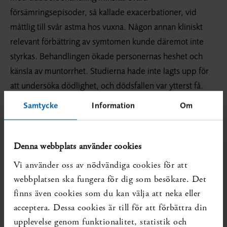
försämringsepisoder, så kallade exacerbationer, vid
måttlig till svår astma hos vuxna. Någon annan kliniskt
relevant förbättring av symtomen kunde däremot inte
styrkas. Behandlingen ökade personernas heshet och
känsla av muntorrhet. Studierna hade inte lagts upp för
att undersöka dödlighet, och dödsfallen var ytterst få.
Samtycke
Information
Om
I sin kommentar skriver SBU att många personer med
astma har besvär i sitt dagliga liv, nattliga symtom,
försämring vid förkylningar och exacerbationer. Utöver
Denna webbplats använder cookies
bra läkemedel är det viktigt att lära sig rätt
Vi använder oss av nödvändiga cookies för att
inhalatorteknik och hur medicinen ska tas vid förkylning
webbplatsen ska fungera för dig som besökare. Det
och försämring. (RL)
finns även cookies som du kan välja att neka eller
Till kommentaren
acceptera. Dessa cookies är till för att förbättra din
upplevelse genom funktionalitet, statistik och