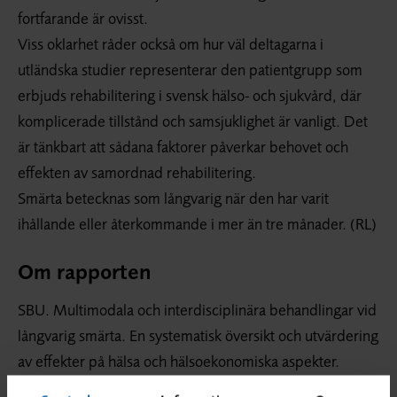
fortfarande är ovisst.
Viss oklarhet råder också om hur väl deltagarna i
utländska studier representerar den patientgrupp som
erbjuds rehabilitering i svensk hälso- och sjukvård, där
komplicerade tillstånd och samsjuklighet är vanligt. Det
är tänkbart att sådana faktorer påverkar behovet och
effekten av samordnad rehabilitering.
Smärta betecknas som långvarig när den har varit
ihållande eller återkommande i mer än tre månader. (RL)
Om rapporten
SBU. Multimodala och interdisciplinära behandlingar vid
långvarig smärta. En systematisk översikt och utvärdering
av effekter på hälsa och hälsoekonomiska aspekter.
Stockholm: SBU, 2021. SBU-rapport nr 341. Proj led