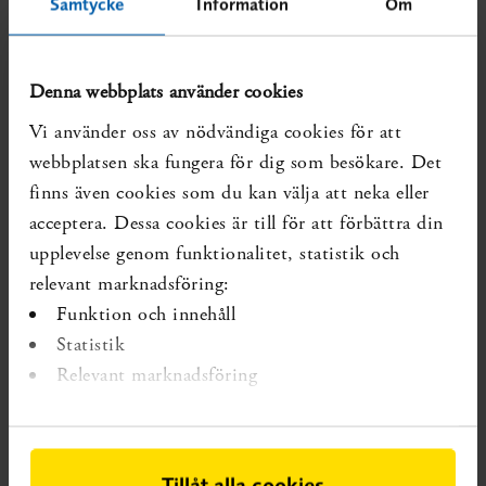
Samtycke
Information
Om
SBU: Anna Christensson, registrator@sbu.se. Fullständig
rapport med sammanfattning på
sbu.se/341
Denna webbplats använder cookies
SBU:s slutsatser multimodal &
Vi använder oss av nödvändiga cookies för att
interdisciplinär smärtbehandling
webbplatsen ska fungera för dig som besökare. Det
finns även cookies som du kan välja att neka eller
Effekterna av multimodala och interdisciplinära
behandlingar är jämförbara med andra
acceptera. Dessa cookies är till för att förbättra din
interventioner – och de kan vara mer effektiva för
upplevelse genom funktionalitet, statistik och
att förbättra hälsoutfall hos personer med långvarig
relevant marknadsföring:
smärta.***
Funktion och innehåll
Statistik
Det saknas ett tillräckligt tillförlitligt underlag för att
Relevant marknadsföring
beräkna kostnadseffektiviteten av multimodala och
interdisciplinära behandlingar jämfört med andra
interventioner.
Tillåt alla cookies