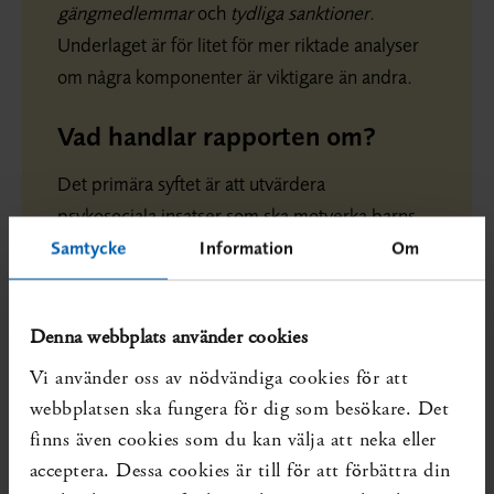
gängmedlemmar
och
tydliga sanktioner
.
Underlaget är för litet för mer riktade analyser
om några komponenter är viktigare än andra.
Vad handlar rapporten om?
Det primära syftet är att utvärdera
psykosociala insatser som ska motverka barns
och ungas medlemskap i gäng, attityder till
Samtycke
Information
Om
gäng och gängrelaterad kriminalitet.
Insatserna kan ges av socialtjänst eller andra
Denna webbplats använder cookies
relevanta aktörer (t.ex. kriminalvård, skola,
polis, civilsamhälle). Rapporten belyser också
Vi använder oss av nödvändiga cookies för att
etiska aspekter som kan vara aktuella när
webbplatsen ska fungera för dig som besökare. Det
insatserna används.
finns även cookies som du kan välja att neka eller
acceptera. Dessa cookies är till för att förbättra din
Det finns flera insatser där