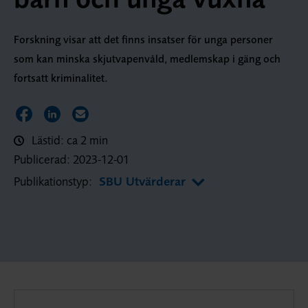
Forskning visar att det finns insatser för unga personer
som kan minska skjutvapenvåld, medlemskap i gäng och
fortsatt kriminalitet.
Dela sidan på Facebook
Dela sidan på LinkedIn
Dela sidan via E-post
Lästid: ca 2 min
Publicerad:
2023-12-01
Publikationstyp:
SBU Utvärderar