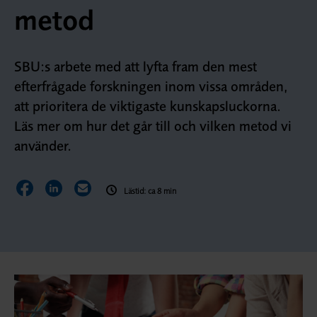
metod
SBU:s arbete med att lyfta fram den mest
efterfrågade forskningen inom vissa områden,
att prioritera de viktigaste kunskapsluckorna.
Läs mer om hur det går till och vilken metod vi
använder.
Dela sidan på Facebook
Dela sidan på LinkedIn
Dela sidan via E-post
Lästid: ca 8 min