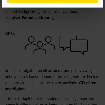
som själva drabbats av förlossningsskador. Det kändes
som ett väldigt vettigt sätt att nå användbara
slutsatser.
Patientsakkunnig
–
SBU:s
projekt har utgått ifrån ett användarperspektiv vad gäller
behovet av ny kunskap inom förlossningsvården. Nu har
vi ett ansvar att se till att resultaten används.
GD på en
myndighet
– Man har tagit fram väl avvägda forskningsfrågor som
fångar in olika aspekter av komplexiteten för långvariga