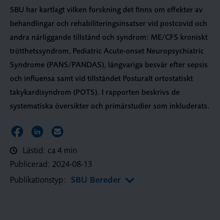
SBU har kartlagt vilken forskning det finns om effekter av
behandlingar och rehabiliteringsinsatser vid postcovid och
andra närliggande tillstånd och syndrom: ME/CFS kroniskt
trötthetssyndrom, Pediatric Acute-onset Neuropsychiatric
Syndrome (PANS/PANDAS), långvariga besvär efter sepsis
och influensa samt vid tillståndet Posturalt ortostatiskt
takykardisyndrom (POTS). I rapporten beskrivs de
systematiska översikter och primärstudier som inkluderats.
Dela sidan på Facebook
Dela sidan på LinkedIn
Dela sidan via E-post
Lästid: ca 4 min
Publicerad:
2024-08-13
Publikationstyp:
SBU Bereder