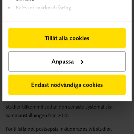
andra substanser (till exempel vitaminer, aminosyror och
Relevant marknadsföring
andra kosttillskott) som kan tas via munnen. Ytterligare
insatser som studerats var andnings- och luktträning
(enskilt eller i kombination med annan behandling eller
Tillåt alla cookies
rehabilitering), psykologisk behandling och transkraniell
stimulering (stimulering av hjärnan växlande
magnetpulser).
Anpassa
För tillstånden ME/CFS inkluderades endast två artiklar
utöver vad som ingick i SBU:s tidigare utvärdering av
Endast nödvändiga cookies
kunskapsläget från 2019. För tillståndet PANS/PANDAS
inkluderades endast en ytterligare studie utöver fåtal
studier tillkommit sedan den senaste systematiska
sammanställningen från 2020.
För tillståndet postsepsis inkluderades två studier,