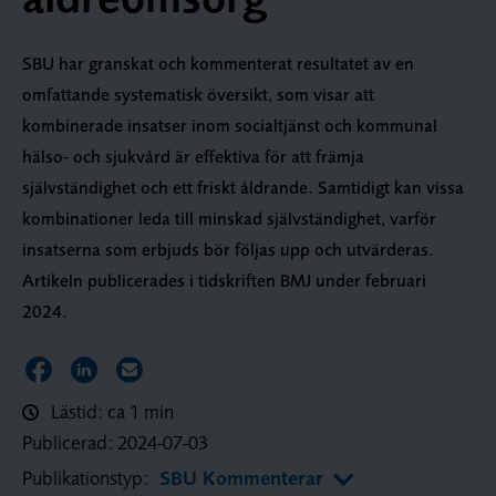
SBU har granskat och kommenterat resultatet av en
omfattande systematisk översikt, som visar att
kombinerade insatser inom socialtjänst och kommunal
hälso- och sjukvård är effektiva för att främja
självständighet och ett friskt åldrande. Samtidigt kan vissa
kombinationer leda till minskad självständighet, varför
insatserna som erbjuds bör följas upp och utvärderas.
Artikeln publicerades i tidskriften BMJ under februari
2024.
Dela sidan på Facebook
Dela sidan på LinkedIn
Dela sidan via E-post
Lästid: ca 1 min
Publicerad:
2024-07-03
Publikationstyp:
SBU Kommenterar