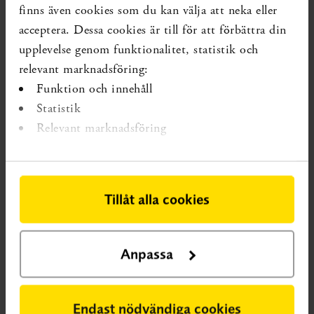
utvärderat kombinationer av vård- och
finns även cookies som du kan välja att neka eller
omsorgsinsatser som erbjuds av kommuner ur
acceptera. Dessa cookies är till för att förbättra din
ett svenskt perspektiv. Översikten inkluderade
upplevelse genom funktionalitet, statistik och
130 studier vilket anses vara ovanligt många i
relevant marknadsföring:
sammanhanget. Exempel på en kombinerad
Funktion och innehåll
insats kan vara kognitiv träning,
Statistik
läkemedelsuppföljning, kost- och näringsråd
Relevant marknadsföring
och fysisk aktivitet.
SBU har kommit fram till att översikten lyfter
fram viktiga insikter för äldreomsorgen och
Tillåt alla cookies
instämmer med översiktsförfattarna att
kombinerande insatser bidrar till att främja
Anpassa
friskt åldrande. SBU anser också att översikten
bekräftar att rätt insatser erbjuds i Sverige.
Endast nödvändiga cookies