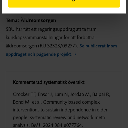
Tema: Äldreomsorgen
SBU har fått ett regeringsuppdrag att ta fram
kunskapssammanställningar för att förbättra
äldreomsorgen (RU S2323/03257).
Se publicerat inom
uppdraget och pågående projekt.
Kommenterad systematisk översikt:
Crocker TF, Ensor J, Lam N, Jordao M, Bajpai R,
Bond M, et al. Community based complex
interventions to sustain independence in older
people: systematic review and network meta-
analysis. BMJ. 2024;384:e077764.