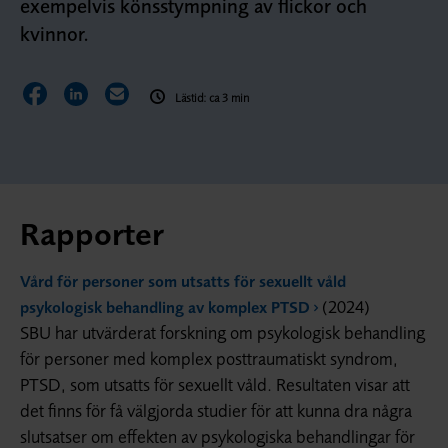
exempelvis könsstympning av flickor och
kvinnor.
Dela sidan på Facebook
Dela sidan på LinkedIn
Dela sidan via E-post
Lästid: ca 3 min
Rapporter
Vård för personer som utsatts för sexuellt våld
(2024)
psykologisk behandling av komplex PTSD
SBU har utvärderat forskning om psykologisk behandling
för personer med komplex posttraumatiskt syndrom,
PTSD, som utsatts för sexuellt våld. Resultaten visar att
det finns för få välgjorda studier för att kunna dra några
slutsatser om effekten av psykologiska behandlingar för