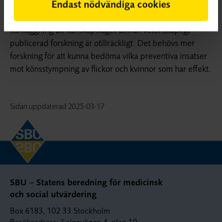
Endast nödvändiga cookies
utförda i höginkomstländer eller övre
medelinkomstländer. Sammanfattningsvis visar vår
kartläggning att kunskapsläget utifrån vetenskapligt
publicerad forskning är otillräckligt. Det behövs mer
forskning för att kunna bedöma vilka preventiva insatser
mot könsstympning av flickor och kvinnor som har effekt.
Sidan uppdaterad
2025-03-17
SBU – Statens beredning för medicinsk
och social utvärdering
Box 6183, 102 33 Stockholm
Besöksadress: Solnavägen 4, plan 10