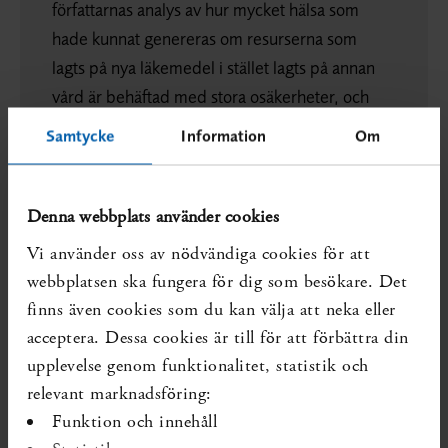
författarnas analys av hur mycket hälsa som
hade kunnat genereras om resurserna som
lagts på nya läkemedel i stället lagts på annan
vård är behäftad med stora osäkerheter, och
att författarna inte diskuterar dessa i tillräcklig
Samtycke
Information
Om
utsträckning.
SBU bedömer att studien är relevant för den
Denna webbplats använder cookies
svenska kontexten utifrån att den undersöker
Vi använder oss av nödvändiga cookies för att
ett centralt mål med hälso- och sjukvården (att
webbplatsen ska fungera för dig som besökare. Det
generera hälsa). Studien är också relevant
finns även cookies som du kan välja att neka eller
utifrån att det även i Sverige i många fall råder
acceptera. Dessa cookies är till för att förbättra din
en diskrepans mellan de kostnader per
QALY
upplevelse genom funktionalitet, statistik och
som accepteras av Tandvårds- och
relevant marknadsföring:
läkemedelsförmånsverket (TLV) vid beslut om
Funktion och innehåll
subvention av nya läkemedel och den