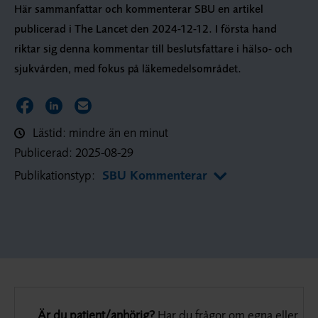
Här sammanfattar och kommenterar SBU en artikel
publicerad i The Lancet den 2024-12-12. I första hand
riktar sig denna kommentar till beslutsfattare i hälso- och
sjukvården, med fokus på läkemedelsområdet.
Dela sidan på Facebook
Dela sidan på LinkedIn
Dela sidan via E-post
Lästid: mindre än en minut
Publicerad:
2025-08-29
Publikationstyp:
SBU Kommenterar
Är du patient/anhörig?
Har du frågor om egna eller