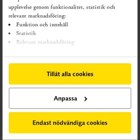
upplevelse genom funktionalitet, statistik och
relevant marknadsföring:
Funktion och innehåll
Statistik
Relevant marknadsföring
Pressmeddelande
SBU har kartlagt forskningen om icke-
medicinska smittskyddsåtgärder
Tillåt alla cookies
I en ny rapport presenterar SBU 132
systematiska översikter i en klickbar karta.
Kartan visar vilken kunskap som finns, men
Anpassa
också att det är svårt att utvärdera effekten av
åtgärder under en pandemi.
Endast nödvändiga cookies
Läs pressmeddelandet