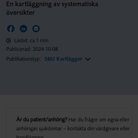
En kartläggning av systematiska
översikter
Dela sidan på Facebook
Dela sidan på LinkedIn
Dela sidan via E-post
Lästid: ca 1 min
Publicerad:
2024-10-08
Publikationstyp:
SBU Kartlägger
Är du patient/anhörig?
Har du frågor om egna eller
anhörigas sjukdomar – kontakta din vårdgivare eller
handläggare.