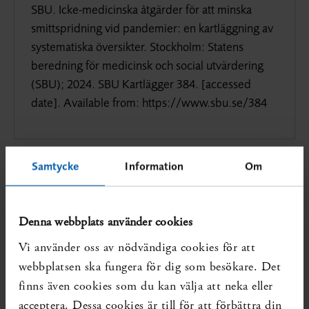
SBU. Icke-medicinska åtgärder för att minska
smittspridning vid pandemier: en kartläggning av
systematiska översikter. Stockholm: Statens
beredning för medicinsk och social utvärdering
(SBU); 2024. SBU Kartlägger 384. [accessed
date]. Available from: https://www.sbu.se/384
Samtycke
Information
Om
Denna webbplats använder cookies
Interaktiv karta: Icke-medicinska åtgärder
Vi använder oss av nödvändiga cookies för att
för att minska smittspridning vid
webbplatsen ska fungera för dig som besökare. Det
pandemier
finns även cookies som du kan välja att neka eller
acceptera. Dessa cookies är till för att förbättra din
Öppna kartan i eget fönster