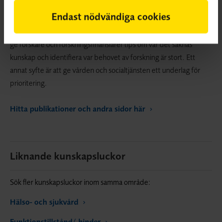
kunskapslucka innebär att systematiska översikter visar på osäker
Endast nödvändiga cookies
effekt eller att det saknas systematiska översikter.
Kunskapsluckorna publiceras på SBU:s webbplats. Ett syfte är att
ge forskare och forskningsfinansiärer tips om var det saknas
kunskap och identifiera var behovet av forskning är stort. Ett
annat syfte är att ge vården och socialtjänsten ett underlag för
prioritering.
Hitta publikationer och andra sidor här
Liknande kunskapsluckor
Sök fler kunskapsluckor inom samma område:
Hälso- och sjukvård
Funktionstillstånd/-hinder