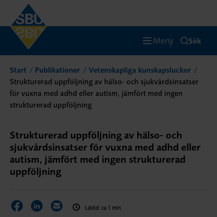
Meny
Sök
Start
Publikationer
Vetenskapliga kunskapsluckor
Strukturerad uppföljning av hälso- och sjukvårdsinsatser
för vuxna med adhd eller autism, jämfört med ingen
strukturerad uppföljning
Strukturerad uppföljning av hälso- och
sjukvårdsinsatser för vuxna med adhd eller
autism, jämfört med ingen strukturerad
uppföljning
Dela sidan på Facebook
Dela sidan på LinkedIn
Dela sidan via E-post
Lästid: ca 1 min