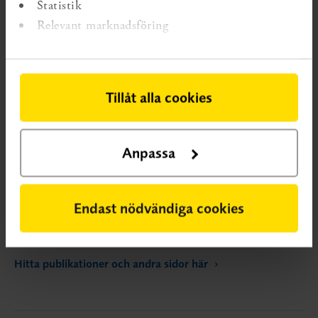
Statistik
Relevant marknadsföring
Tillåt alla cookies
VETENSKAPLIG KUNSKAPSLUCKA
En vetenskaplig
kunskapslucka innebär att systematiska översikter visar på osäker
effekt eller att det saknas systematiska översikter.
Anpassa
Kunskapsluckorna publiceras på SBU:s webbplats. Ett syfte är att
ge forskare och forskningsfinansiärer tips om var det saknas
kunskap och identifiera var behovet av forskning är stort. Ett
Endast nödvändiga cookies
annat syfte är att ge vården och socialtjänsten ett underlag för
prioritering.
Hitta publikationer och andra sidor här