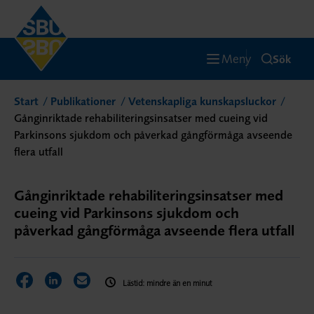
Meny
Sök
Start
Publikationer
Vetenskapliga kunskapsluckor
Gånginriktade rehabiliteringsinsatser med cueing vid
Parkinsons sjukdom och påverkad gångförmåga avseende
flera utfall
Gånginriktade rehabiliteringsinsatser med
cueing vid Parkinsons sjukdom och
påverkad gångförmåga avseende flera utfall
Dela sidan på Facebook
Dela sidan på LinkedIn
Dela sidan via E-post
Lästid: mindre än en minut