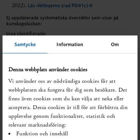
2022).
Läs riktlinjerna (rad PD41c)
Ej uppdaterade systematiska översikter som visar på
kunskapsluckan:
Inga identifierade
Samtycke
Information
Om
Diarienr:
SBU 2025/1020
Publicerad:
2025-09-10
Forskning som förändrar kunskapsläget kan ha tillkommit
senare.
Denna webbplats använder cookies
Vi använder oss av nödvändiga cookies för att
webbplatsen ska fungera för dig som besökare. Det
finns även cookies som du kan välja att neka eller
acceptera. Dessa cookies är till för att förbättra din
upplevelse genom funktionalitet, statistik och
relevant marknadsföring:
Funktion och innehåll