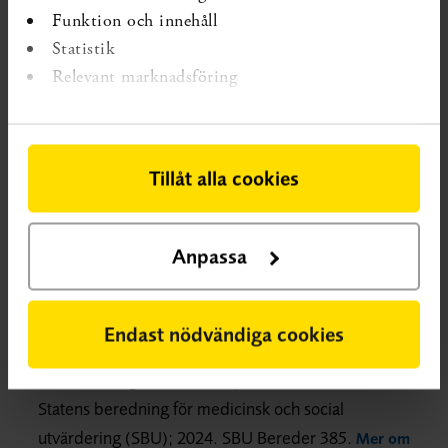
vård. Tillförlitligheten för de sammanvägda resultaten för
Funktion och innehåll
suicidalt beteende, klinikerskattad känsloreglering,
Statistik
självskattad psykosocial funktion och självskattad
Relevant marknadsföring
depression bedömdes ha en låg tillförlitlighet för att DBT
har en bättre effekt än sedvanlig vård.
Inga resultat för 24 månader eller mer efter
Tillåt alla cookies
behandlingsslut presenterades i de inkluderade
studierna.
Anpassa
Läs mer i rapporten
Systematiska översikter som visar på kunskapsluckan:
Endast nödvändiga cookies
SBU. Dialektisk beteendeterapi (DBT) och
Mentaliseringsbaserad terapi (MBT). Stockholm:
Statens beredning för medicinsk och social
utvärdering (SBU); 2024. SBU Bereder 385.
Mer om