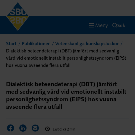
Meny
Sök
Start
Publikationer
Vetenskapliga kunskapsluckor
Dialektisk beteendeterapi (DBT) jämfört med sedvanlig
vård vid emotionellt instabilt personlighetssyndrom (EIPS)
hos vuxna avseende flera utfall
Dialektisk beteendeterapi (DBT) jämfört
med sedvanlig vård vid emotionellt instabilt
personlighetssyndrom (EIPS) hos vuxna
avseende flera utfall
Dela sidan på Facebook
Dela sidan på LinkedIn
Dela sidan via E-post
Lästid: ca 2 min