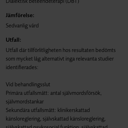
Dialektisk beteendeterapi (DBT)
Jämförelse:
Sedvanlig vård
Utfall:
Utfall där tillförlitligheten hos resultaten bedömts
som mycket låg alternativt inga relevanta studier
identifierades:
Vid behandlingsslut
Primära utfallsmått: antal självmordsförsök,
självmordstankar
Sekundära utfallsmått: klinikerskattad
känsloreglering, självskattad känsloreglering,
självskattad psykosocial funktion, självskattad