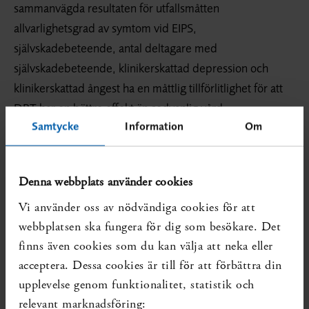
sammanvägda resultaten för utfallsmåtten
allvarlighetsgrad av symtom vid EIPS,
självskadebeteende, antal deltagare med
självskadebeteende, klinikerskattad depression och
klinikerskattad ångest ha en måttlig tillförlitlighet för att
DBT har en bättre effekt än sedvanlig vård.
Samtycke
Information
Om
Tillförlitligheten för de sammanvägda resultaten för antal
deltagare med självmordsförsök, suicidalt beteende och
klinikerskattad psykosocial funktion bedömdes ha en låg
Denna webbplats använder cookies
tillförlitlighet för att DBT har en bättre effekt än sedvanlig
Vi använder oss av nödvändiga cookies för att
vård.
webbplatsen ska fungera för dig som besökare. Det
Upp till 23 månader efter behandlingsslut bedömdes
finns även cookies som du kan välja att neka eller
tillförlitligheten för det sammanvägda resultatet för
acceptera. Dessa cookies är till för att förbättra din
klinikerskattad psykosocial funktion ha en måttlig
upplevelse genom funktionalitet, statistik och
tillförlitlighet för att DBT har en bättre effekt än sedvanlig
relevant marknadsföring: