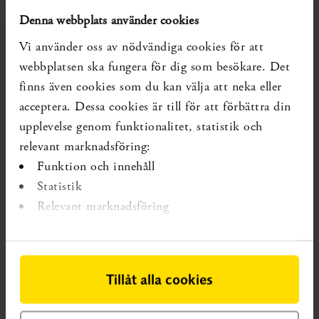
hälsoproblem som de behöver söka tandvård eller annan
Denna webbplats använder cookies
vård för. Det ger tandvården unika möjligheter att
Vi använder oss av nödvändiga cookies för att
förebygga ohälsa och upptäcka, eller misstänka,
webbplatsen ska fungera för dig som besökare. Det
medicinska diagnoser och ohälsotillstånd.
finns även cookies som du kan välja att neka eller
acceptera. Dessa cookies är till för att förbättra din
Syfte
upplevelse genom funktionalitet, statistik och
Att sammanställa vetenskapligt underlag och
relevant marknadsföring:
hälsoekonomiska bedömningar för metoder inom
Funktion och innehåll
tandvården som syftar till att förebygga och identifiera
Statistik
medicinska sjukdomar och ohälsotillstånd. Utöver det
Relevant marknadsföring
ska även vetenskapligt underlag för de organisatoriska
strukturerna och faktorerna, som kan bidra till en stärkt
samverkan mellan tandvården, hälso- och sjukvården och
Tillåt alla cookies
socialtjänsten, sammanställas.