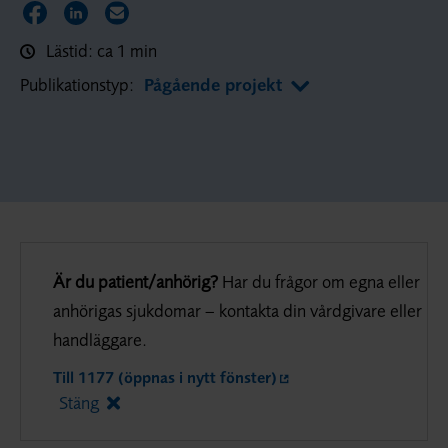
Dela sidan på Facebook
Dela sidan på LinkedIn
Dela sidan via E-post
Lästid: ca 1 min
Publikationstyp:
Pågående projekt
Är du patient/anhörig?
Har du frågor om egna eller
anhörigas sjukdomar – kontakta din vårdgivare eller
handläggare.
Till 1177 (öppnas i nytt fönster)
Stäng