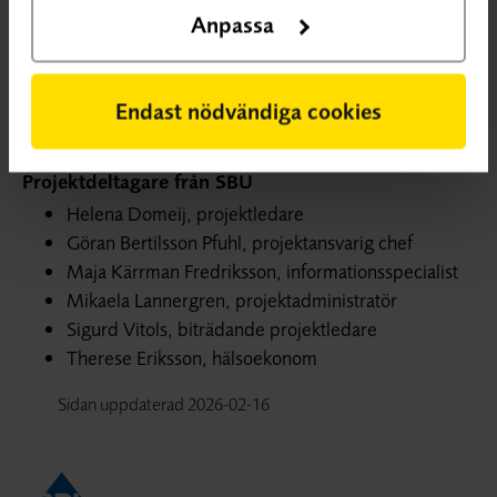
Anpassa
Projektgrupp
Sakkunniga
Endast nödvändiga cookies
Uppdateras senare
Projektdeltagare från SBU
Helena Domeij, projektledare
Göran Bertilsson Pfuhl, projektansvarig chef
Maja Kärrman Fredriksson, informationsspecialist
Mikaela Lannergren, projektadministratör
Sigurd Vitols, biträdande projektledare
Therese Eriksson, hälsoekonom
Sidan uppdaterad
2026-02-16