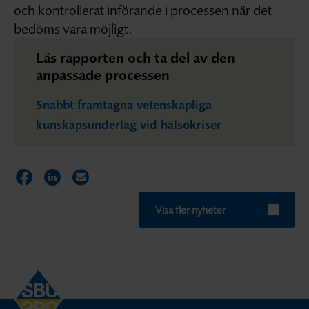
och kontrollerat införande i processen när det
bedöms vara möjligt.
Läs rapporten och ta del av den
anpassade processen
Snabbt framtagna vetenskapliga
kunskapsunderlag vid hälsokriser
Dela sidan på Facebook
Dela sidan på LinkedIn
Dela sidan via E-post
Visa fler nyheter