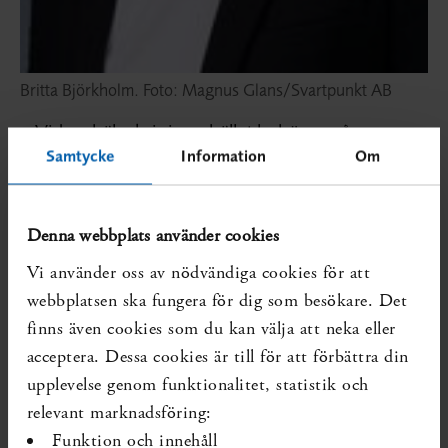
Britta Björkholm. Foto: Magnus Glans/Svartpunkt AB
– Vid en hälsokris i samhället behöver våra
arbetsmetoder anpassas för att snabbare kunna
Samtycke
Information
Om
leverera tillräckligt ändamålsenliga och
målgruppsanpassade kunskapsunderlag till
Denna webbplats använder cookies
beslutsfattare. Även beslut som tas när det är
bråttom bör så långt som möjligt baseras på
Vi använder oss av nödvändiga cookies för att
tillgänglig vetenskaplig kunskap, och här har SBU
webbplatsen ska fungera för dig som besökare. Det
en viktig roll att spela, säger SBU:s
finns även cookies som du kan välja att neka eller
generaldirektör Britta Björkholm.
acceptera. Dessa cookies är till för att förbättra din
upplevelse genom funktionalitet, statistik och
Processen baseras på SBU:s gängse metoder för
relevant marknadsföring:
att ta fram vetenskapliga kunskapsunderlag, men
Funktion och innehåll