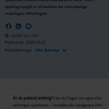
uppdrag/uppgift är att bedöma det vetenskapliga
underlagets tillförlitlighet.
Dela sidan på Facebook
Dela sidan på LinkedIn
Dela sidan via E-post
Lästid: ca 1 min
Publicerad:
2025-10-21
Publikationstyp:
SBU Bereder
Är du patient/anhörig?
Har du frågor om egna eller
anhörigas sjukdomar – kontakta din vårdgivare eller