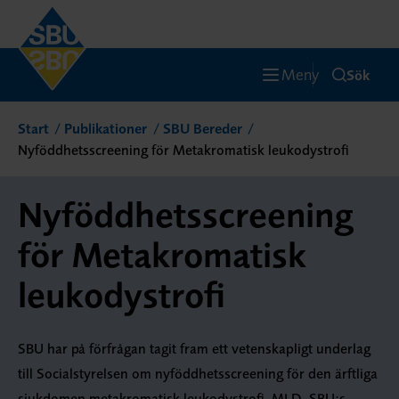
Meny
Sök
Start
Publikationer
SBU Bereder
Nyföddhetsscreening för Metakromatisk leukodystrofi
Nyföddhetsscreening
för Metakromatisk
leukodystrofi
SBU har på förfrågan tagit fram ett vetenskapligt underlag
till Socialstyrelsen om nyföddhetsscreening för den ärftliga
sjukdomen metakromatisk leukodystrofi, MLD. SBU:s