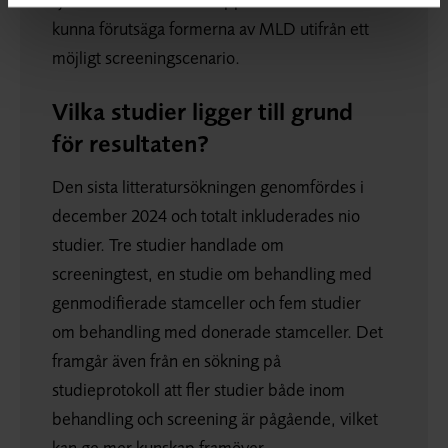
kunna förutsäga formerna av MLD utifrån ett
möjligt screeningscenario.
Vilka studier ligger till grund
för resultaten?
Den sista litteratursökningen genomfördes i
december 2024 och totalt inkluderades nio
studier. Tre studier handlade om
screeningtest, en studie om behandling med
genmodifierade stamceller och fem studier
om behandling med donerade stamceller. Det
framgår även från en sökning på
studieprotokoll att fler studier både inom
behandling och screening är pågående, vilket
kan ge mer kunskap framöver.