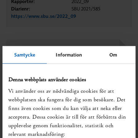
Rapportnr:
2022_09
Diarienr:
SBU 2021/585
https://www.sbu.se/2022_09
Samtycke
Information
Om
Översiktens fråga
Vilken effekt har träningsterapi på smärta och
Denna webbplats använder cookies
funktion hos personer med whiplash-
Vi använder oss av nödvändiga cookies för att
associated disorders (WAD)?
webbplatsen ska fungera för dig som besökare. Det
finns även cookies som du kan välja att neka eller
SBU:s kommentar till
acceptera. Dessa cookies är till för att förbättra din
översikten
upplevelse genom funktionalitet, statistik och
SBU delar författarnas bedömning att
relevant marknadsföring: