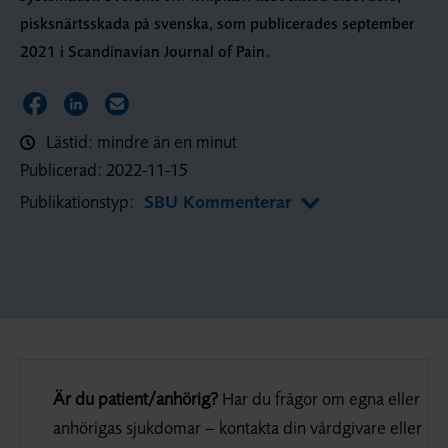
pisksnärtsskada på svenska, som publicerades september
2021 i Scandinavian Journal of Pain.
Dela sidan på Facebook
Dela sidan på LinkedIn
Dela sidan via E-post
Lästid: mindre än en minut
Publicerad:
2022-11-15
Publikationstyp:
SBU Kommenterar
Är du patient/anhörig?
Har du frågor om egna eller
anhörigas sjukdomar – kontakta din vårdgivare eller