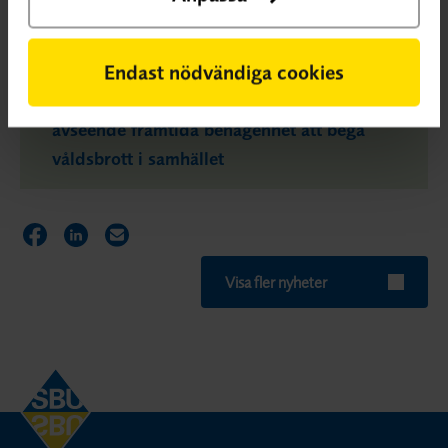
Läs rapporten
Endast nödvändiga cookies
Riskbedömningar inom psykiatrin
avseende framtida benägenhet att begå
våldsbrott i samhället
Dela sidan på Facebook
Dela sidan på LinkedIn
Dela sidan via E-post
Visa fler nyheter