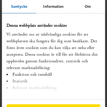
förekomst av KOL ses även bland de som i sin
Samtycke
Information
Om
arbetsmiljö har andats in vissa ämnen under
längre tid. Därför är det viktigt att undersöka
eventuell exponering för skadliga ämnen i
Denna webbplats använder cookies
arbetsmiljön för de personer som utreds för KOL.
Vi använder oss av nödvändiga cookies för att
I rapporten har SBU undersökt tre typer av
webbplatsen ska fungera för dig som besökare. Det
damm: oorganiskt damm (exempelvis
finns även cookies som du kan välja att neka eller
stendamm), organiskt damm (exempelvis
acceptera. Dessa cookies är till för att förbättra din
trädamm) och ospecificerat damm (antingen
upplevelse genom funktionalitet, statistik och
organiskt eller oorganiskt damm). Dessutom
relevant marknadsföring:
undersöktes gaser och ångor (exempelvis
Funktion och innehåll
lösningsmedel) och bekämpningsmedel.
Statistik
Relevant marknadsföring
– Vi valde att utgå från denna uppdelning, med
tillräckligt många välgjorda studier inom
respektive kategori, för att kunna ge en