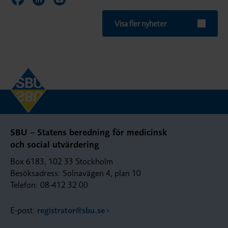
Dela sidan på Facebook
Dela sidan på LinkedIn
Dela sidan via E-post
Visa fler nyheter
SBU – Statens beredning för medicinsk
och social utvärdering
Box 6183, 102 33 Stockholm
Besöksadress: Solnavägen 4, plan 10
Telefon: 08-412 32 00
E-post:
registrator@sbu.se