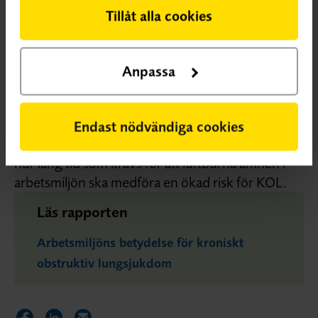
övergripande bild av sambanden, säger Martin
Tillåt alla cookies
Norman, projektledare vid SBU.
Rapportens resultat bygger på 54 vetenskapliga
Anpassa
studier som undersökt arbetsmiljöer i många olika
länder. Resultaten gäller därmed för skilda
kontexter och former av exponeringar. Mer
Endast nödvändiga cookies
forskning behövs för att svara på vilka nivåer eller
hur lång tid som krävs för att luftburna ämnen i
arbetsmiljön ska medföra en ökad risk för KOL.
Läs rapporten
Arbetsmiljöns betydelse för kroniskt
obstruktiv lungsjukdom