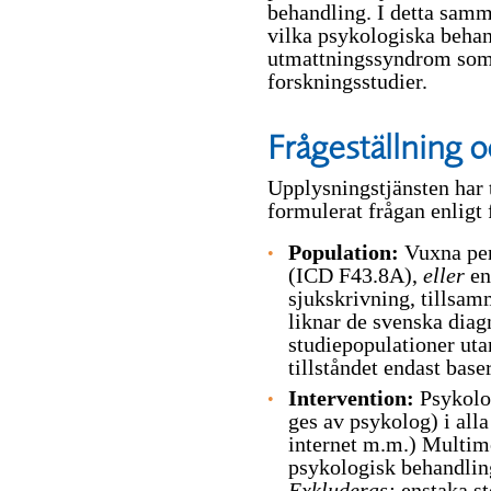
behandling. I detta samm
vilka psykologiska behan
utmattningssyndrom som 
forskningsstudier.
Frågeställning 
Upplysningstjänsten har
formulerat frågan enligt
Population:
Vuxna pe
(ICD F43.8A),
eller
en
sjukskrivning, tills
liknar de svenska diag
studiepopulationer uta
tillståndet endast bas
Intervention:
Psykolog
ges av psykolog) i alla
internet m.m.) Multim
psykologisk behandlin
Exkluderas:
enstaka st