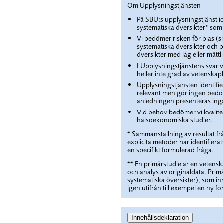
Om Upplysningstjänsten
På SBU:s upplysningstjänst id
systematiska översikter* som
Vi bedömer risken för bias (sn
systematiska översikter och p
översikter med låg eller måttli
I Upplysningstjänstens svar 
heller inte grad av vetenskaplig
Upplysningstjänsten identifie
relevant men gör ingen bedöm
anledningen presenteras inga
Vid behov bedömer vi kvalitet
hälsoekonomiska studier.
* Sammanställning av resultat f
explicita metoder har identifiera
en specifikt formulerad fråga.
** En primärstudie är en vetens
och analys av originaldata. Primä
systematiska översikter), som in
igen utifrån till exempel en ny fo
Innehållsdeklaration