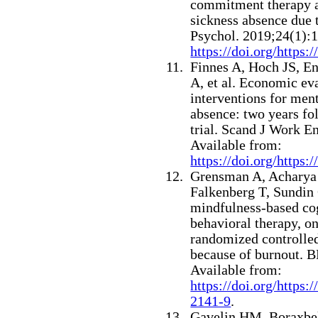
commitment therapy a
sickness absence due 
Psychol. 2019;24(1):1
https://doi.org/https
Finnes A, Hoch JS, En
A, et al.
Economic eva
interventions for ment
absence: two years fo
trial. Scand J Work E
Available from:
https://doi.org/https:
Grensman A, Acharya 
Falkenberg T, Sundin 
mindfulness-based cog
behavioral therapy, on 
randomized controlled 
because of burnout. 
Available from:
https://doi.org/https:
2141-9
.
Gavelin HM, Boraxbek