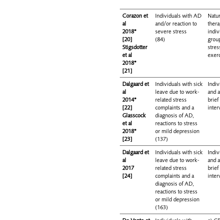
Corazon et
Individuals with AD
Natu
al
and/or reaction to
thera
2018*
severe stress
indiv
[20]
(84)
grou
Stigsdotter
stres
et al
exer
2018*
[21]
Dalgaard et
Individuals with sick
Indi
al
leave due to work-
and a
2014*
related stress
brief
[22]
complaints and a
inter
Glasscock
diagnosis of AD,
et al
reactions to stress
2018*
or mild depression
[23]
(137)
Dalgaard et
Individuals with sick
Indi
al
leave due to work-
and a
2017
related stress
brief
[24]
complaints and a
inter
diagnosis of AD,
reactions to stress
or mild depression
(163)