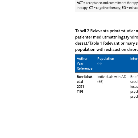
ACT
= acceptance and commitment therapy
therapy;
CT
= cognitive therapy;
ED
= exhaus
Tabell 2 Relevanta primärstudier 
patienter med utmattningssyndrom
dessa)/Table 1 Relevant primary st
population with exhaustion disorde
Author
Population
Inte
Year
(n)
Reference
Ben-Itzhak
Individuals with AD
Brief
et al
(66)
sess
2021
focu
[19]
psyc
psyc