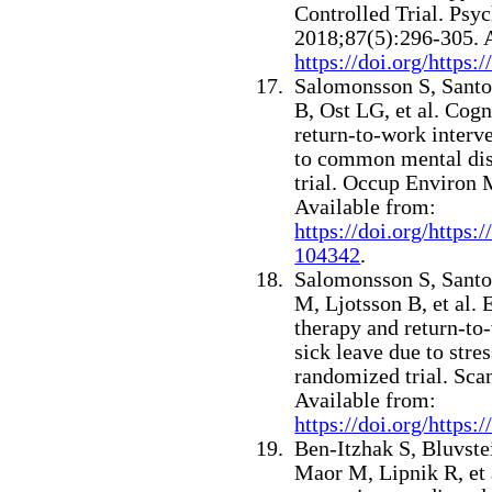
Controlled Trial. Psy
2018;87(5):296-305. 
https://doi.org/https
Salomonsson S, Santof
B, Ost LG, et al.
Cogn
return-to-work interve
to common mental dis
trial. Occup Environ
Available from:
https://doi.org/https
104342
.
Salomonsson S, Santof
M, Ljotsson B, et al.
E
therapy and return-to-
sick leave due to stre
randomized trial. Sca
Available from:
https://doi.org/https:
Ben-Itzhak S, Bluvste
Maor M, Lipnik R, et 