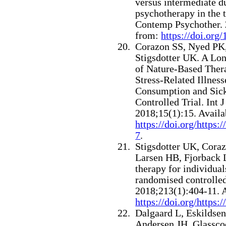
versus intermediate 
psychotherapy in the 
Contemp Psychother. 
from:
https://doi.or
Corazon SS, Nyed PK,
Stigsdotter UK.
A Lon
of Nature-Based Thera
Stress-Related Illnes
Consumption and Sic
Controlled Trial. Int 
2018;15(1):15. Availa
https://doi.org/https
7
.
Stigsdotter UK, Cora
Larsen HB, Fjorback
therapy for individual
randomised controlled 
2018;213(1):404-11. 
https://doi.org/https:
Dalgaard L, Eskildsen
Andersen JH, Glasscoc