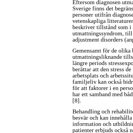
Eftersom diagnosen utma
Sverige finns det begrän
personer utifrån diagnose
vetenskapliga litteratur
beskriver tillstånd som 
utmattningssyndrom, til
adjustment disorders
(an
Gemensamt för de olika 
utmattningsliknande tills
längre periods stressexpo
berättar att den stress d
arbetsplats och arbetssit
familjeliv kan också bid
för att faktorer i en per
har ett samband med båd
[8]
.
Behandling och rehabilit
besvär och kan innehåll
information och utbildni
patienter erbjuds också 