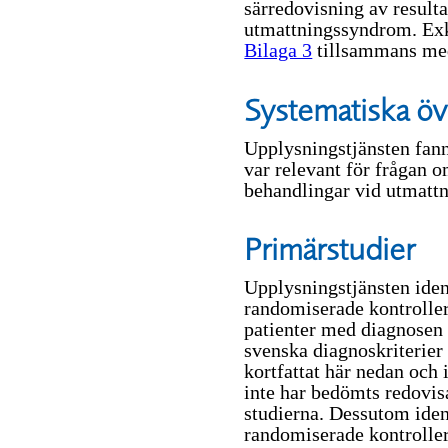
särredovisning av result
utmattningssyndrom. Exkl
Bilaga 3
tillsammans med
Systematiska öv
Upplysningstjänsten fan
var relevant för frågan 
behandlingar vid utmatt
Primärstudier
Upplysningstjänsten ident
randomiserade kontroller
patienter med diagnosen
svenska diagnoskriterie
kortfattat här nedan och 
inte har bedömts redovisas
studierna. Dessutom ident
randomiserade kontrolle