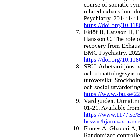
course of somatic sym
related exhaustion: d
Psychiatry. 2014;14:1
https://doi.org/10.11
Eklöf B, Larsson H, E
Hansson C.
The role o
recovery from Exhaust
BMC Psychiatry. 2022
https://doi.org/10.1
SBU. Arbetsmiljöns b
och utmattningssyndro
turöversikt. Stockhol
och social utvärderin
https://www.sbu.se/2
Vårdguiden. Utmattni
01-21. Available from
https://www.1177.se/
besvar/hjarna-och-ne
Finnes A, Ghaderi A, 
Randomized controlled