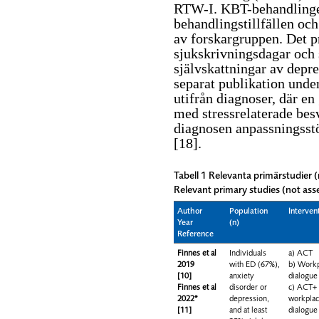
RTW-I. KBT-behandlingen
behandlingstillfällen och
av forskargruppen. Det pr
sjukskrivningsdagar och 
självskattningar av depre
separat publikation unde
utifrån diagnoser, där en
med stressrelaterade besv
diagnosen anpassningsst
[18]
.
Tabell 1 Relevanta primärstudier (
Relevant primary studies (not asse
Author
Population
Interven
Year
(n)
Reference
Finnes et al
Individuals
a) ACT
2019
with ED (67%),
b) Work
[10]
anxiety
dialogue
Finnes et al
disorder or
c) ACT+
2022*
depression,
workpla
[11]
and at least
dialogue