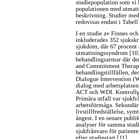
studiepopulation som vi 
populationen med utmatt
beskrivning. Studier med
redovisas endast i Tabell
I en studie av Finnes oc
inkluderades 352 sjukskr
sjukdom, där 67 procent
utmattningssyndrom
[10
behandlingsarmar där de
and Commitment Therap
behandlingstillfällen, d
Dialogue Intervention (W
dialog med arbetsplatsen
ACT och WDI. Kontrollgr
Primära utfall var sjukfr
arbetsförmåga. Sekundära
livstillfredställelse, sy
ångest. I en senare pub
analyser för samma studi
sjukfrånvaro för patient
efter studiestart
[11]
.