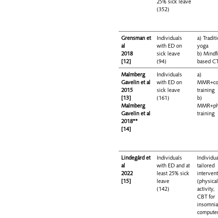
25% sick leave
(352)
Grensman et
Individuals
a) Tradit
al
with ED on
yoga
2018
sick leave
b) Mindf
[12]
(94)
based C
Malmberg
Individuals
a)
Gavelin et al
with ED on
MMR+cog
2015
sick leave
training
[13]
(161)
b)
Malmberg
MMR+phy
Gavelin et al
training
2018**
[14]
Lindegård et
Individuals
Individua
al
with ED and at
tailored
2022
least 25% sick
interven
[15]
leave
(physica
(142)
activity,
CBT for
insomnia
compute