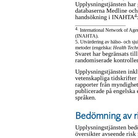
Upplysningstjänsten har 
databaserna Medline och
4
handsökning i INAHTA
4.
International Network of Age
(INAHTA).
5. Utvärdering av hälso- och sju
metoder (engelska:
Health Tech
Svaret har begränsats til
randomiserade kontroller
Upplysningstjänsten inklu
vetenskapliga tidskrifte
rapporter från myndighe
publicerade på engelska e
språken.
Bedömning av ri
Upplysningstjänsten bed
översikter avseende risk