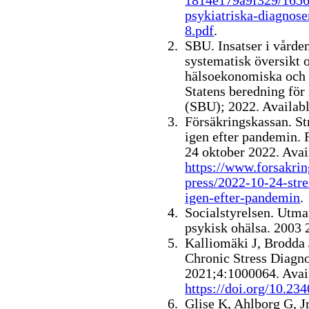
1814e179a9f329/1656
psykiatriska-diagnose
8.pdf
.
SBU. Insatser i vårde
systematisk översikt 
hälsoekonomiska och 
Statens beredning för
(SBU); 2022.
Availab
Försäkringskassan. St
igen efter pandemin. 
24 oktober 2022. Avai
https://www.forsakrin
press/2022-10-24-stre
igen-efter-pandemin
.
Socialstyrelsen. Utma
psykisk ohälsa. 2003
Kalliomäki J, Brodda
Chronic Stress Diagn
2021;4:1000064. Avai
https://doi.org/10.2
Glise K, Ahlborg G, Jr