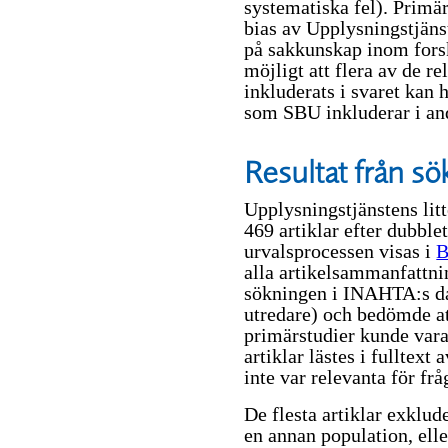
systematiska fel). Primär
bias av Upplysningstjäns
på sakkunskap inom fors
möjligt att flera av de r
inkluderats i svaret kan h
som SBU inkluderar i and
Resultat från s
Upplysningstjänstens litt
469 artiklar efter dubble
urvalsprocessen visas i
B
alla artikelsammanfattn
sökningen i INAHTA:s da
utredare) och bedömde att
primärstudier kunde vara
artiklar lästes i fulltext
inte var relevanta för fr
De flesta artiklar exklud
en annan population, ell