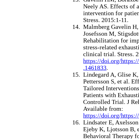
Neely AS.
Effects of 
intervention for patie
Stress. 2015:1-11.
Malmberg Gavelin H, 
Josefsson M, Stigsdot
Rehabilitation for imp
stress-related exhaus
clinical trial. Stress
https://doi.org/https
.1461833
.
Lindegard A, Glise K,
Pettersson S, et al.
Eff
Tailored Interventio
Patients with Exhaus
Controlled Trial. J R
Available from:
https://doi.org/https:
Lindsater E, Axelsson
Ejeby K, Ljotsson B, e
Behavioral Therapy f