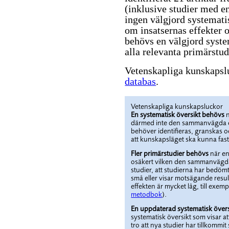
(inklusive studier med e
ingen välgjord systematis
om insatsernas effekter oc
behövs en välgjord syste
alla relevanta primärstu
Vetenskapliga kunskapslu
databas
.
Vetenskapliga kunskapsluckor
En systematisk översikt behövs
n
därmed inte den sammanvägda ef
behöver identifieras, granskas o
att kunskapsläget ska kunna fasts
Fler primärstudier behövs
när en 
osäkert vilken den sammanvägda 
studier, att studierna har bedömts
små eller visar motsägande resul
effekten är mycket låg, till exe
metodbok
).
En uppdaterad systematisk över
systematisk översikt som visar at
tro att nya studier har tillkomm