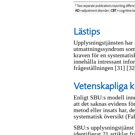
* Two separate publications reporting diffe
AD
=adjustment disorder;
CBT
= cognitive b
Lästips
Upplysningstjänsten har 
utmattningssyndrom som 
kraven för en systematis
innehålla intressant infor
frågeställningen
[31]
[32
Vetenskapliga 
Enligt SBU:s modell inn
att det saknas evidens f
metod eller insats har, d
systematisk översikt (Fak
SBU:s upplysningstjänst h
identifierat 21 artiklar 