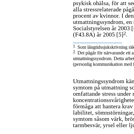
psykisk ohälsa, för att 
alla stressrelaterade påg
procent av kvinnor. I de
utmattningssyndrom, en 
Socialstyrelsen år 2003
[
2
(F43.8A) år 2005
[5]
.
1.
Som långtidssjukskrivning räk
2.
Det pågår för närvarande ett a
utmattningssyndrom. Detta arbete
(personlig kommunikation med fö
Utmattningssyndrom känn
symtom på utmattning som
omfattande stress under 
koncentrationssvårighete
förmåga att hantera krav 
labilitet, sömnstörningar
symtom såsom värk, brös
tarmbesvär, yrsel eller l