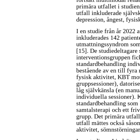
primära utfallet i studie
utfall inkluderade självs
depression, ångest, fysi
I en studie från år 2022
inkluderades 142 patien
utmattningssyndrom som 
[15]
. De studiedeltagare
interventionsgruppen fick
standardbehandling indiv
bestående av en till fyr
fysisk aktivitet, KBT m
gruppsessioner), datori
låg självkänsla (en manu
individuella sessioner). 
standardbehandling som b
samtalsterapi och ett fri
grupp. Det primära utfal
utfall mättes också såso
aktivitet, sömnstörningar