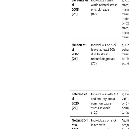
De Vente et
Individuals with
a) C
al
work-related stress
stres
2008
on sick leave
mana
[25]
(82)
train
indiv
b) C
stres
mana
train
Heiden et
Individuals on sick
a) Co
al
leave at least 50%
beha
2007
due to stress-
train
[26]
related diagnoses
b) Ph
(75)
activ
Leterme et
Individuals with AD
a) Fa
al
and anxiety, most
CBT
2020
common cause
b) B
[27]
stress at work
onlin
(120)
to-fa
Netterström
Individuals on sick
Multi
et al
leave with
prog