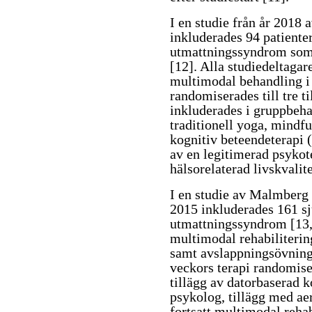
I en studie från år 2018
inkluderades 94 patient
utmattningssyndrom som 
[12]
. Alla studiedeltagar
multimodal behandling i
randomiserades till tre 
inkluderades i gruppbeh
traditionell yoga, mindf
kognitiv beteendeterapi
av en legitimerad psykot
hälsorelaterad livskvalite
I en studie av Malmberg
2015 inkluderades 161 s
utmattningssyndrom [13, 
multimodal rehabiliteri
samt avslappningsövning
veckors terapi randomiser
tillägg av datorbaserad 
psykolog, tillägg med ae
fortsatt multimodal rehab