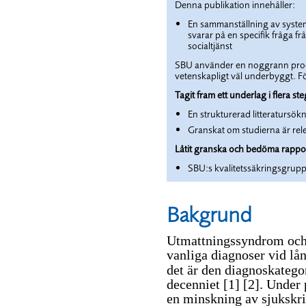
Denna publikation innehåller:
En sammanställning av system
svarar på en specifik fråga fr
socialtjänst
SBU använder en noggrann process
vetenskapligt väl underbyggt. Fö
Tagit fram ett underlag i flera ste
En strukturerad litteratursök
Granskat om studierna är rel
Låtit granska och bedöma rappo
SBU:s kvalitetssäkringsgrup
Bakgrund
Utmattningssyndrom och a
vanliga diagnoser vid lå
det är den diagnoskatego
decenniet
[1]
[2]
. Under
en minskning av sjukskri