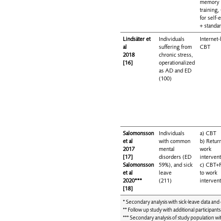
memory
training
for self
+ standa
Lindsäter et
Individuals
Internet
al
suffering from
CBT
2018
chronic stress,
[16]
operationalized
as AD and ED
(100)
Salomonsson
Individuals
a) CBT
et al
with common
b) Retur
2017
mental
work
[17]
disorders (ED
interven
Salomonsson
59%), and sick
c) CBT+
et al
leave
to work
2020***
(211)
interven
[18]
* Secondary analysis with sick-leave data and 
** Follow up study with additional participant
*** Secondary analysis of study population w