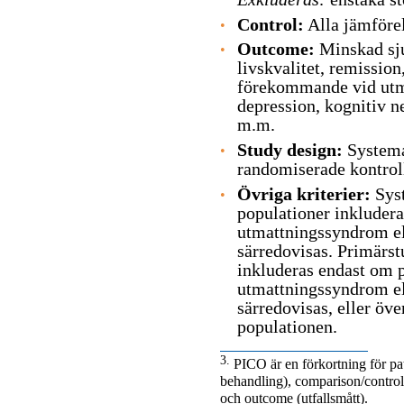
Control
:
Alla jämförel
Outcome
:
Minskad sju
livskvalitet, remissi
förekommande vid utm
depression, kognitiv n
m.m.
Study design
:
Systema
randomiserade kontroll
Övriga kriterier:
Sys
populationer inkluder
utmattningssyndrom ell
särredovisas. Primärs
inkluderas endast om 
utmattningssyndrom ell
särredovisas, eller öve
populationen.
3.
PICO är en förkortning för pat
behandling),
comparison/contro
och
outcome
(utfallsmått).