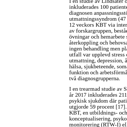
I en studie av Lindsäter
inkluderades 100 patient
diagnosen anpassningsstö
utmattningssyndrom (4
12 veckors KBT via intern
av forskargruppen, best
övningar och hemarbete 
återkoppling och behovsa
ingen behandling men pla
utfall var upplevd stress
utmattning, depression, 
hälsa, sjukbeteende, som
funktion och arbetsförmå
två diagnosgrupperna.
I en trearmad studie av
år 2017 inkluderades 211
psykisk sjukdom där pat
utgjorde 59 procent
[17]
KBT, en utbildnings- oc
konceptualisering, psyko
monitorering (RTW-I) el