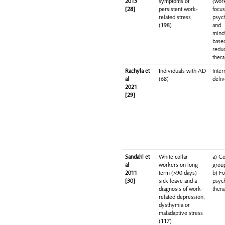
2013
symptoms of
(wor
[28]
persistent work-
focu
related stress
psyc
(198)
and
mind
based
redu
ther
Rachyla et
Individuals with AD
Inter
al
(68)
deli
2021
[29]
Sandahl et
White collar
a) Co
al
workers on long-
grou
2011
term (>90 days)
b) F
[30]
sick leave and a
psyc
diagnosis of work-
ther
related depression,
dysthymia or
maladaptive stress
(117)