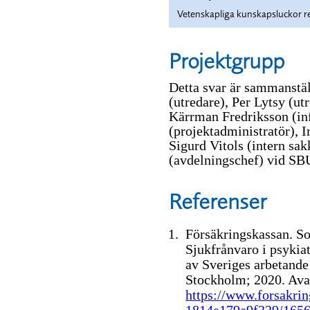
Vetenskapliga kunskapsluckor re
Projektgrupp
Detta svar är sammanstä
(utredare), Per Lytsy (ut
Kärrman Fredriksson (inf
(projektadministratör), 
Sigurd Vitols (intern sa
(avdelningschef) vid SB
Referenser
Försäkringskassan. So
Sjukfrånvaro i psykiat
av Sveriges arbetande
Stockholm; 2020.
Ava
https://www.forsakri