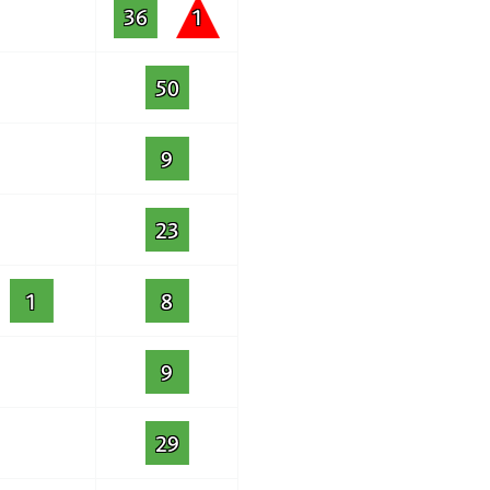
36
1
50
9
23
1
8
9
29