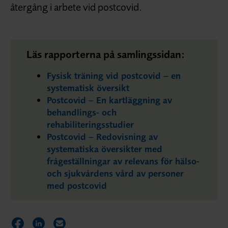
återgång i arbete vid postcovid.
Läs rapporterna på samlingssidan:
Fysisk träning vid postcovid – en
systematisk översikt
Postcovid – En kartläggning av
behandlings- och
rehabiliteringsstudier
Postcovid – Redovisning av
systematiska översikter med
frågeställningar av relevans för hälso-
och sjukvårdens vård av personer
med postcovid
Dela sidan på Facebook
Dela sidan på LinkedIn
Dela sidan via E-post