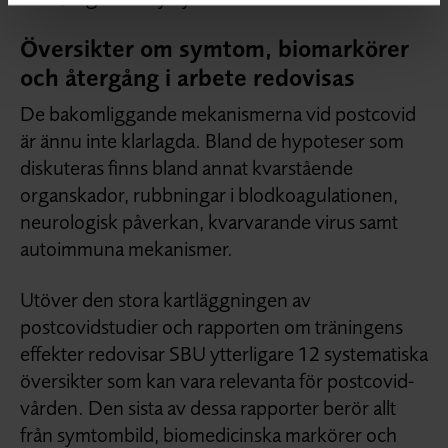
Översikter om symtom, biomarkörer
och återgång i arbete redovisas
De bakomliggande mekanismerna vid postcovid
är ännu inte klarlagda. Bland de hypoteser som
diskuteras finns bland annat kvarstående
organskador, rubbningar i blodkoagulationen,
neurologisk påverkan, kvarvarande virus samt
autoimmuna mekanismer.
Utöver den stora kartläggningen av
postcovidstudier och rapporten om träningens
effekter redovisar SBU ytterligare 12 systematiska
översikter som kan vara relevanta för postcovid-
vården. Den sista av dessa rapporter berör allt
från symtombild, biomedicinska markörer och