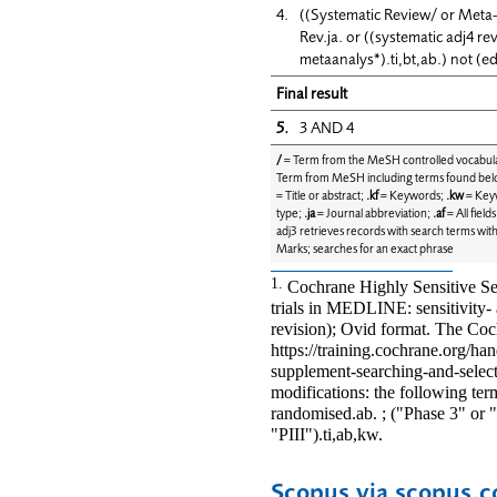
4.
((Systematic Review/ or Meta
Rev.ja. or ((systematic adj4 re
metaanalys*).ti,bt,ab.) not (edi
Final result
5.
3 AND 4
/
= Term from the MeSH controlled vocabul
Term from MeSH including terms found belo
= Title or abstract;
.kf
= Keywords;
.kw
= Keyw
type;
.ja
= Journal abbreviation;
.af
= All field
adj3 retrieves records with search terms wit
Marks; searches for an exact phrase
1.
Cochrane Highly Sensitive Sea
trials in MEDLINE: sensitivity-
revision); Ovid format. The Coc
https://training.cochrane.org/ha
supplement-searching-and-select
modifications: the following terms
randomised.ab. ; ("Phase 3" or "
"PIII").ti,ab,kw.
Scopus via scopus.