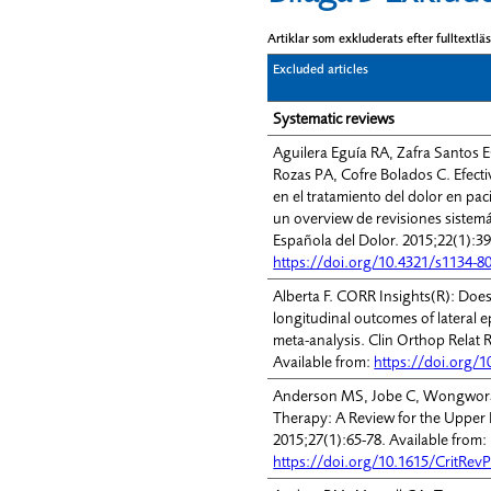
Artiklar som exkluderats efter fulltextl
Excluded articles
Systematic reviews
Aguilera Eguía RA, Zafra Santos 
Rozas PA, Cofre Bolados C. Efectiv
en el tratamiento del dolor en paci
un overview de revisiones sistemá
Española del Dolor. 2015;22(1):39
https://doi.org/10.4321/s1134-
Alberta F. CORR Insights(R): Doe
longitudinal outcomes of lateral e
meta-analysis. Clin Orthop Relat 
Available from:
https://doi.org/1
Anderson MS, Jobe C, Wongwora
Therapy: A Review for the Upper 
2015;27(1):65-78. Available from:
https://doi.org/10.1615/CritRe