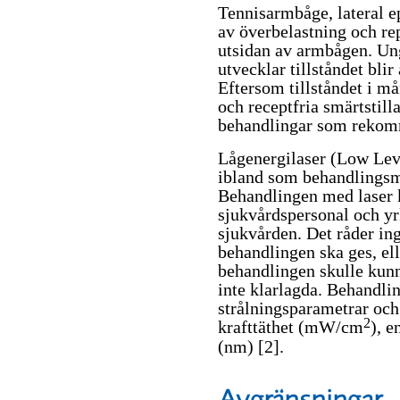
Tennisarmbåge, lateral 
av överbelastning och rep
utsidan av armbågen. Un
utvecklar tillståndet bli
Eftersom tillståndet i må
och receptfria smärtstil
behandlingar som reko
Lågenergilaser (Low Lev
ibland som behandlingsm
Behandlingen med laser 
sjukvårdspersonal och yr
sjukvården. Det råder i
behandlingen ska ges, el
behandlingen skulle kunn
inte klarlagda. Behandli
strålningsparametrar och 
2
krafttäthet (mW/cm
), e
(nm)
[2]
.
Avgränsningar