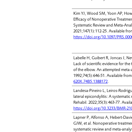
Kim YJ, Wood SM, Yoon AP, Howa
Efficacy of Nonoperative Treatment
Systematic Review and Meta-Analy
2021;147(1):112-25. Available fro
https://doi.org/10.1097/PRS.00
Labelle H, Guibert R, Joncas J, 
Lack of scientific evidence for the 
of the elbow. An attempted meta-a
1992;74(5):646-51. Available fro
620X.74B5.1388172
.
Landesa-Pineiro L, Leiros-Rodrig
lateral epicondylitis: A systemati
Rehabil. 2022;35(3):463-77. Avail
https://doi.org/10.3233/BMR-21
Lapner P, Alfonso A, Hebert-Davie
GJW, et al. Nonoperative treatment
systematic review and meta-analys