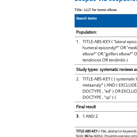
Title: LLLT for tennis elbow
Search terms
Population:
1.
TITLE-ABS-KEY ( "lateral epico
humeral epicondyl*" OR "media
elbow*" OR "golfers elbow*" 
tendinosis OR tendinitis )
Study types: systematic reviews a
2.
TITLE-ABS-KEY ( ( systematic
metaanaly* ) AND ( EXCLUDE 
DOCTYPE , "ed" ) OR EXCLUD
DOCTYPE , "cp" ) )
Final result
3.
1 AND 2
TITLE-ABS-KEY
= Title, abstract or keywor
fields;
W/
n
= Within. Proximity operator retr