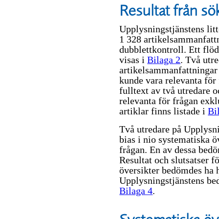
Resultat från s
Upplysningstjänstens lit
1 328 artikelsammanfattn
dubblettkontroll. Ett fl
visas i
Bilaga 2
. Två utr
artikelsammanfattningar
kunde vara relevanta för 
fulltext av två utredare o
relevanta för frågan exkl
artiklar finns listade i
Bi
Två utredare på Upplysn
bias i nio systematiska ö
frågan. En av dessa bedö
Resultat och slutsatser f
översikter bedömdes ha h
Upplysningstjänstens bed
Bilaga 4
.