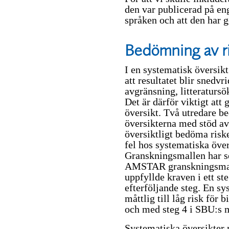
den var publicerad på eng
språken och att den har 
Bedömning av ri
I en systematisk översikt 
att resultatet blir snedvr
avgränsning, litteratursö
Det är därför viktigt att
översikt. Två utredare be
översikterna med stöd av
översiktligt bedöma risk
fel hos systematiska över
Granskningsmallen har se
AMSTAR granskningsm
uppfyllde kraven i ett st
efterföljande steg. En s
måttlig till låg risk för 
och med steg 4 i SBU:s m
Systematiska översikter m