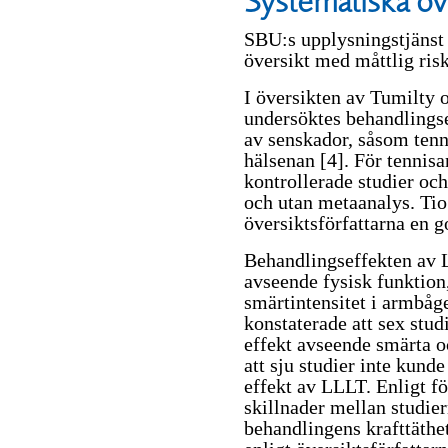
Systematiska öv
SBU:s upplysningstjänst
översikt med måttlig risk 
I översikten av Tumilty 
undersöktes behandlings
av senskador, såsom ten
hälsenan
[4]
. För tennis
kontrollerade studier oc
och utan metaanalys. Tio
översiktsförfattarna en 
Behandlingseffekten av 
avseende fysisk funktion
smärtintensitet i armbåg
konstaterade att sex stud
effekt avseende smärta 
att sju studier inte kunde
effekt av LLLT. Enligt f
skillnader mellan studier
behandlingens krafttäthet