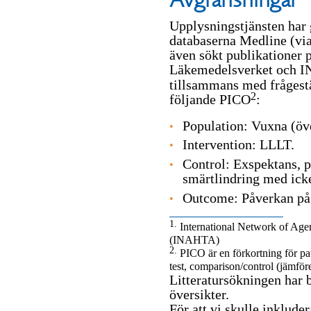
Upplysningstjänsten har 
databaserna Medline (vi
även sökt publikationer 
Läkemedelsverket och 
tillsammans med frågestä
2
följande PICO
:
Population: Vuxna (öv
Intervention: LLLT.
Control: Exspektans, p
smärtlindring med icke
Outcome: Påverkan på
1.
International Network of Age
(INAHTA)
2.
PICO är en förkortning för pat
test, comparison/control (jämför
Litteratursökningen har b
översikter.
För att vi skulle inkluder