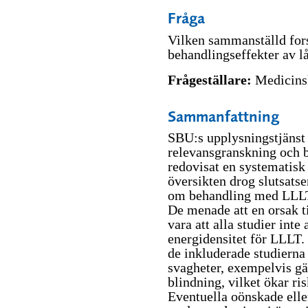
Fråga
Vilken sammanställd for
behandlingseffekter av l
Frågeställare:
Medicinsk
Sammanfattning
SBU:s upplysningstjänst h
relevansgranskning och b
redovisat en systematisk ö
översikten drog slutsatse
om behandling med LLLT 
De menade att en orsak ti
vara att alla studier in
energidensitet för LLLT. 
de inkluderade studierna
svagheter, exempelvis g
blindning, vilket ökar ris
Eventuella oönskade elle