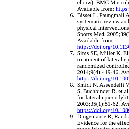
elbow).
BMC Musculos
Available from:
https
Bisset L, Paungmali A
systematic review and 
physical interventions
Sports Med. 2005;39(7
Available from:
https://doi.org/10.11
Sims SE, Miller K, E
treatment of lateral e
randomized controlled
2014;9(4):419-46. Ava
https://doi.org/10.1
Smidt N, Assendelft 
S, Buchbinder R, et a
for lateral epicondyli
2003;35(1):51-62.
Ava
https://doi.org/10.1
Dingemanse R, Rands
Evidence for the effec