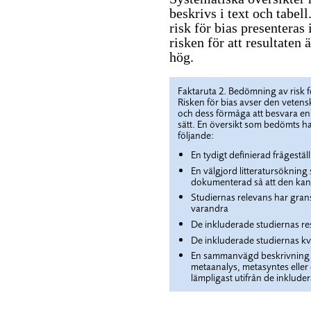
beskrivs i text och tabe
risk för bias presenteras 
risken för att resultaten
hög.
Faktaruta 2. Bedömning av risk f
Risken för bias avser den vetens
och dess förmåga att besvara en vi
sätt. En översikt som bedömts ha 
följande:
En tydigt definierad frågestäl
En välgjord litteratursökning
dokumenterad så att den kan
Studiernas relevans har gran
varandra
De inkluderade studiernas res
De inkluderade studiernas kv
En sammanvägd beskrivning av
metaanalys, metasyntes eller 
lämpligast utifrån de inklude