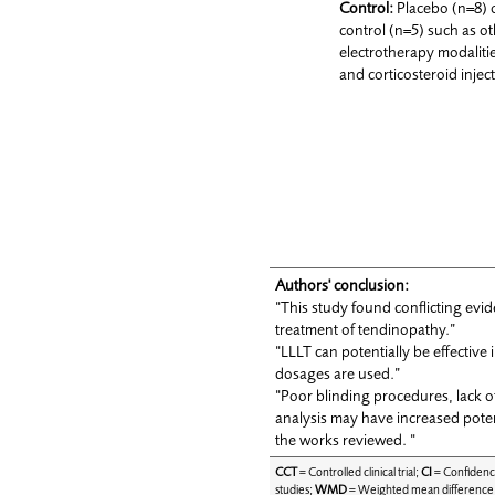
Control:
Placebo (n=8) o
control (n=5) such as o
electrotherapy modaliti
and corticosteroid injec
Authors'
conclusion:
“This study found conflicting evid
treatment of tendinopathy.”
“LLLT can potentially be effecti
dosages are used.”
“Poor blinding procedures, lack of
analysis may have increased poten
the works reviewed. “
CCT
= Controlled clinical trial;
CI
= Confidenc
studies;
WMD
= Weighted mean difference