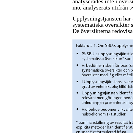
analyserades inte i övers
inte analyserats utifrån 
Upplysningstjänsten har ä
systematiska översikter 
De översikterna redovisas
Faktaruta 1. Om SBU:s upplysni
På SBU:s upplysningstjänst id
systematiska översikter* som
Vi bedömer risken för bias (sn
systematiska översikter och p
översikter med låg eller måttli
I Upplysningstjänstens svar 
grad av vetenskaplig tillförlitl
Upplysningstjänsten identifie
relevant men gör ingen bedöm
anledningen presenteras inga
Vid behov bedömer vi kvalitet
hälsoekonomiska studier.
* Sammanställning av resultat f
explicita metoder har identifiera
en specifikt formulerad fråga.