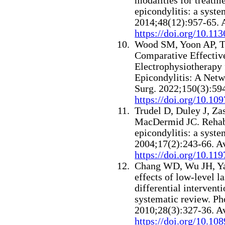
modalities for treatme
epicondylitis: a syst
2014;48(12):957-65. 
https://doi.org/10.11
Wood SM, Yoon AP, T
Comparative Effectiv
Electrophysiotherapy 
Epicondylitis: A Net
Surg. 2022;150(3):59
https://doi.org/10.1
Trudel D, Duley J, Za
MacDermid JC. Rehabil
epicondylitis: a syst
2004;17(2):243-66. A
https://doi.org/10.119
Chang WD, Wu JH, Ya
effects of low-level l
differential interven
systematic review.
Ph
2010;28(3):327-36. A
https://doi.org/10.10