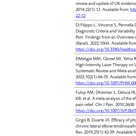
review and update of UK evidenc
2014;22(1):12. Available from:
ht
22-12
.
Di Filippo L, Vincenzi S, Pennella 
Diagnostic Criteria and Variabilit
Pain: Findings from an Overview 
(Basel). 2022;10(6). Available fro
https://doi.org/10.3390/healthc
ElMeligie MM, Gbreel MI, Yehia RM
High-Intensity Laser Therapy on La
Systematic Review and Meta-anal
2023;102(1):64-70. Available from
https://doi.org/10.1097/PHM.0
Fulop AM, Dhimmer S, Deluca JR,
KB, et al. A meta-analysis of the 
pain relief. Clin J Pain. 2010;26(8
https://doi.org/10.1097/AJP.0b
Girgis B, Duarte JA. Efficacy of ph
chronic lateral elbow tendinopath
Rev. 2019;25(1):42-59. Available 