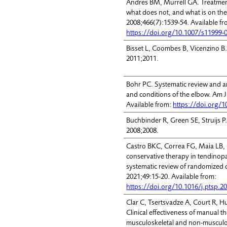
Andres BM, Murrell GA. Treatmen
what does not, and what is on the
2008;466(7):1539-54. Available fr
https://doi.org/10.1007/s11999-
Bisset L, Coombes B, Vicenzino B.
2011;2011.
Bohr PC. Systematic review and ana
and conditions of the elbow. Am J
Available from:
https://doi.org/1
Buchbinder R, Green SE, Struijs P
2008;2008.
Castro BKC, Correa FG, Maia LB, O
conservative therapy in tendinopa
systematic review of randomized c
2021;49:15-20. Available from:
https://doi.org/10.1016/j.ptsp.2
Clar C, Tsertsvadze A, Court R, Hu
Clinical effectiveness of manual 
musculoskeletal and non-musculos