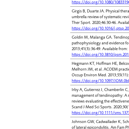
https://doi.org/10.1080/108331
Girgis B, Duarte JA. Physical the
umbrella review of systematic re
Ther Sport. 2020;46:30-46. Availa
https://doi.org/10.1016/j.ptsp.2
Goldin M, Malanga GA. Tendinopa
pathophysiology and evidence fo
2013;41(3):36-49. Available from:
https://doi.org/10.3810/psm.201
Hegmann KT, Hoffman HE, Belcour
Melhorn JM, et al. ACOEM practic
Occup Environ Med. 2013;55(11):
https://doi.org/10.1097/JOM.0
Irby A, Gutierrez J, Chamberlin C
management of tendinopathy: A sy
reviews evaluating the effectiven
Scand J Med Sci Sports. 2020;30(1
https://doi.org/10.1111/sms.137
Johnson GW, Cadwallader K, Sche
of lateral epicondylitis. Am Fam P