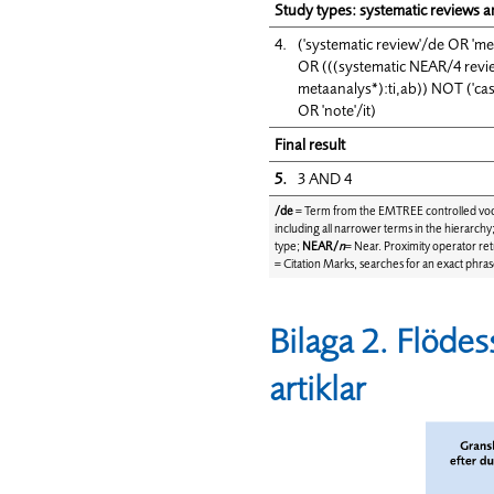
Study types: systematic reviews a
4.
('systematic review'/de OR 'm
OR (((systematic NEAR/4 revi
metaanalys*):ti,ab)) NOT ('case 
OR 'note'/it)
Final result
5.
3 AND 4
/de
= Term from the EMTREE controlled vo
including all narrower terms in the hierarchy
type;
NEAR/
n
= Near. Proximity operator ret
= Citation Marks, searches for an exact phra
Bilaga 2. Flödes
artiklar