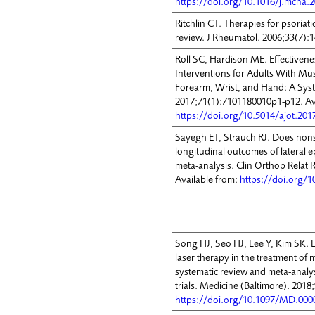
https://doi.org/10.1016/j.mcna.
Ritchlin CT. Therapies for psoriat
review. J Rheumatol. 2006;33(7):1
Roll SC, Hardison ME. Effectiven
Interventions for Adults With Mus
Forearm, Wrist, and Hand: A Sys
2017;71(1):7101180010p1-p12. Av
https://doi.org/10.5014/ajot.201
Sayegh ET, Strauch RJ. Does non
longitudinal outcomes of lateral e
meta-analysis. Clin Orthop Relat 
Available from:
https://doi.org/1
Song HJ, Seo HJ, Lee Y, Kim SK. Ef
laser therapy in the treatment of 
systematic review and meta-analy
trials. Medicine (Baltimore). 2018
https://doi.org/10.1097/MD.00