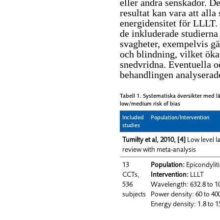
eller andra senskador. De
resultat kan vara att al
energidensitet för LLLT. 
de inkluderade studierna
svagheter, exempelvis gä
och blindning, vilket ökar
snedvridna. Eventuella o
behandlingen analyserade
Tabell 1. Systematiska översikter med lå
low/medium risk of bias
Included
Population/Intervention
studies
Tumilty et al, 2010,
[4]
Low level l
review with meta-analysis
13
Population:
Epicondyliti
CCTs,
Intervention:
LLLT
536
Wavelength: 632.8 to 
subjects
Power density: 60 to 
Energy density: 1.8 to 