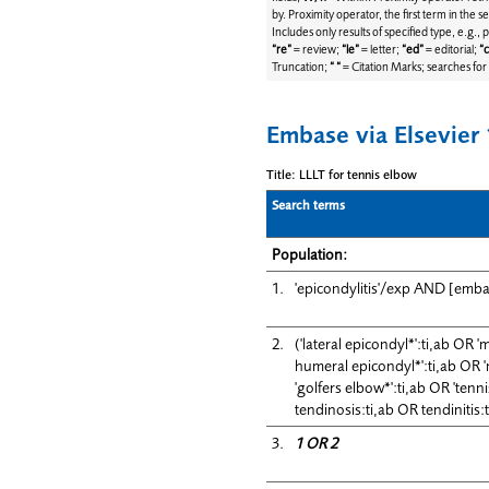
by. Proximity operator, the first term in th
Includes only results of specified type, e.g.,
“re”
= review;
“le”
= letter;
“ed”
= editorial;
“
Truncation;
“ “
= Citation Marks; searches for
Embase via Elsevie
Title: LLLT for tennis elbow
Search terms
Population:
1.
'epicondylitis'/exp AND [emba
2.
('lateral epicondyl*':ti,ab OR '
humeral epicondyl*':ti,ab OR 
'golfers elbow*':ti,ab OR 'ten
tendinosis:ti,ab OR tendinitis
3.
1 OR 2