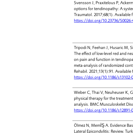
Svensson J, Praxitelous P, Acke
options for tendinopathy: A syst
Traumatol. 2017;68(1). Available 
https://doi.org/10.23736/S0026-
Tripodi N, Feehan J, Husaric M, S
The effect of low-level red and n
on pain and function in tendinopa
meta-analysis of randomized cont
Rehabil. 2021;13(1):91. Available
https://doi.org/10.1186/s13102-
Weber C, Thai V, Neuheuser K, Gro
physical therapy for the treatment 
analysis. BMC Musculoskelet Diso
https://doi.org/10.1186/s12891-
Ölmez N, MemİŞ A. Evidence Bas
Lateral Epicondylitis: Review. Turk