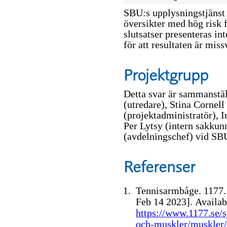
SBU:s upplysningstjänst 
översikter med hög risk f
slutsatser presenteras int
för att resultaten är mis
Projektgrupp
Detta svar är sammanstä
(utredare), Stina Cornell
(projektadministratör), 
Per Lytsy (intern sakkun
(avdelningschef) vid SB
Referenser
Tennisarmbåge. 1177.
Feb 14 2023].
Availab
https://www.1177.se/s
och-muskler/muskler/