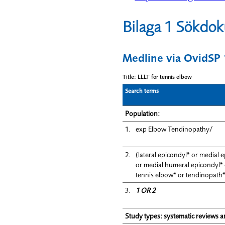
Bilaga 1 Sökdo
Medline via OvidSP
Title: LLLT for tennis elbow
Search terms
Population:
1.
exp Elbow Tendinopathy/
2.
(lateral epicondyl* or medial 
or medial humeral epicondyl* 
tennis elbow* or tendinopath* 
3.
1 OR 2
Study types: systematic reviews a