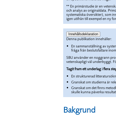
** En primärstudie är en vetens
och analys av originaldata. Primä
systematiska översikter), som in
igen utifrån till exempel en ny fo
Innehållsdeklaration
Denna publikation innehåller:
En sammanställning av system
fråga från beslutsfattare inom
SBU använder en noggrann process
vetenskapligt väl underbyggt. Fö
Tagit fram ett underlag i flera ste
En strukturerad litteratursök
Granskat om studierna är rel
Granskat om det finns metodb
skulle kunna påverka resultat
Bakgrund