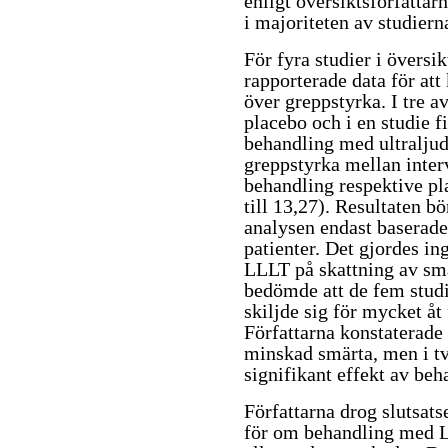
enligt översiktsförfatta
i majoriteten av studiern
För fyra studier i översi
rapporterade data för at
över greppstyrka. I tre a
placebo och i en studie f
behandling med ultraljud
greppstyrka mellan inter
behandling respektive pl
till 13,27). Resultaten b
analysen endast baserad
patienter. Det gjordes i
LLLT på skattning av smä
bedömde att de fem studi
skiljde sig för mycket åt
Författarna konstaterade
minskad smärta, men i två
signifikant effekt av beh
Författarna drog slutsatse
för om behandling med L