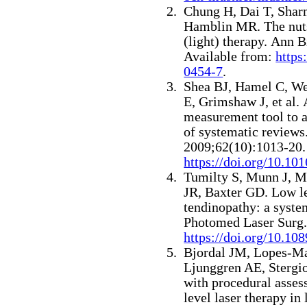
Chung H, Dai T, Shar
Hamblin MR. The nuts 
(light) therapy.
Ann B
Available from:
https
0454-7
.
Shea BJ, Hamel C, We
E, Grimshaw J, et al.
measurement tool to a
of systematic reviews
2009;62(10):1013-20.
https://doi.org/10.101
Tumilty S, Munn J, 
JR, Baxter GD.
Low le
tendinopathy: a syste
Photomed Laser Surg.
https://doi.org/10.10
Bjordal JM, Lopes-Ma
Ljunggren AE, Stergio
with procedural asses
level laser therapy in