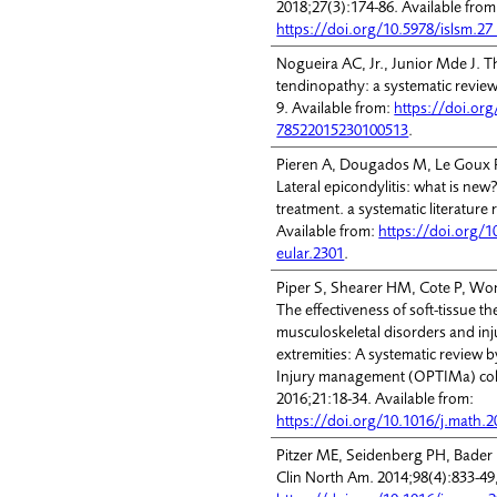
2018;27(3):174-86. Available from
https://doi.org/10.5978/islsm.2
Nogueira AC, Jr., Junior Mde J. Th
tendinopathy: a systematic review
9. Available from:
https://doi.or
78522015230100513
.
Pieren A, Dougados M, Le Goux P
Lateral epicondylitis: what is ne
treatment. a systematic literatur
Available from:
https://doi.org/
eular.2301
.
Piper S, Shearer HM, Cote P, Wong
The effectiveness of soft-tissue 
musculoskeletal disorders and inj
extremities: A systematic review b
Injury management (OPTIMa) col
2016;21:18-34. Available from:
https://doi.org/10.1016/j.math.2
Pitzer ME, Seidenberg PH, Bader
Clin North Am. 2014;98(4):833-49, 