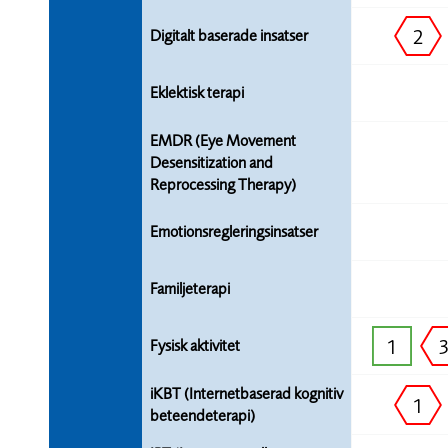
2
Digitalt baserade insatser
Eklektisk terapi
EMDR (Eye Movement
Desensitization and
Reprocessing Therapy)
Emotionsregleringsinsatser
Familjeterapi
1
Fysisk aktivitet
iKBT (Internetbaserad kognitiv
1
beteendeterapi)